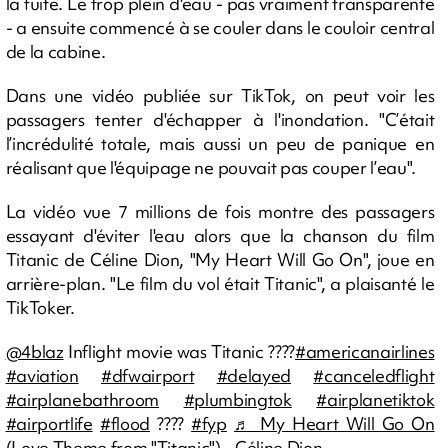
la fuite. Le trop plein d'eau - pas vraiment transparente
- a ensuite commencé à se couler dans le couloir central
de la cabine.
Dans une vidéo publiée sur TikTok, on peut voir les
passagers tenter d'échapper à l'inondation. "C’était
l’incrédulité totale, mais aussi un peu de panique en
réalisant que l'équipage ne pouvait pas couper l’eau".
La vidéo vue 7 millions de fois montre des passagers
essayant d'éviter l'eau alors que la chanson du film
Titanic de Céline Dion, "My Heart Will Go On", joue en
arrière-plan. "Le film du vol était Titanic", a plaisanté le
TikToker.
@4blaz
Inflight movie was Titanic ????
#americanairlines
#aviation
#dfwairport
#delayed
#canceledflight
#airplanebathroom
#plumbingtok
#airplanetiktok
#airportlife
#flood
????
#fyp
♬ My Heart Will Go On
(Love Theme from "Titanic") - Céline Dion