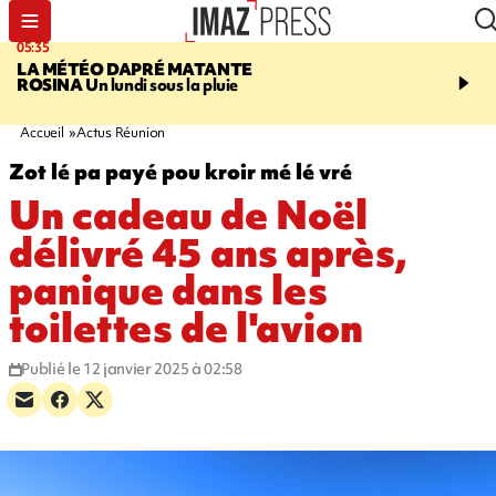
05:35
07:47
LA MÉTÉO DAPRÉ MATANTE
MAYOTTE
Une femme e
ROSINA
Un lundi sous la pluie
ses deux enfants meure
l'incendie de leur maiso
Accueil
Actus Réunion
Zot lé pa payé pou kroir mé lé vré
Un cadeau de Noël
délivré 45 ans après,
panique dans les
toilettes de l'avion
Publié le 12 janvier 2025 à 02:58