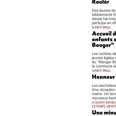
Roulèr
Des jeunes de
lotissements K
danse hip-hop,
participe en ef
SAINT-PAUL
Accueil d
enfants 
Bouger"
Les centres de
jeunes âgées e
du "Manger Bou
la commune au
SAINT-PAUL
Honneur 
Les bacheliers
Une réception é
mairie. Un bon
nouveaux bache
A SAINT-DENIS
LE PORT, L'ENT
Une minu