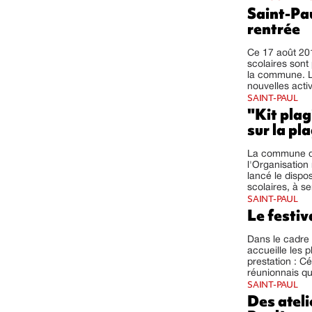
Saint-Pau
rentrée
Ce 17 août 201
scolaires sont
la commune. L
nouvelles activ
SAINT-PAUL
"Kit plag
sur la pl
La commune de 
l'Organisation
lancé le dispos
scolaires, à sen
SAINT-PAUL
Le festiv
Dans le cadre 
accueille les
prestation : C
réunionnais qu
SAINT-PAUL
Des atel