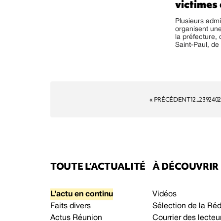
victimes 
Plusieurs admi
organisent une 
la préfecture, 
Saint-Paul, de l
« PRÉCÉDENT
1
2
...
239
240
2
TOUTE L’ACTUALITÉ
À DÉCOUVRIR
L’actu en continu
Vidéos
Faits divers
Sélection de la Ré
Actus Réunion
Courrier des lecteu