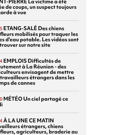
NT-PIERRE
La victime a été
ée de coups, un suspect toujours
garde à vue
ETANG-SALÉ
Des chiens
5
fleurs mobilisés pour traquer les
es d'eau potable. Les vidéos sont
trouver sur notre site
EMPLOIS
Difficultés de
4
rutement à La Réunion - des
iculteurs envisagent de mettre
travailleurs étrangers dans les
mps de cannes
MÉTÉO
Un ciel partagé ce
0
di
À LA UNE CE MATIN
4
vailleurs étrangers, chiens
fleurs, agriculteurs, braderie au