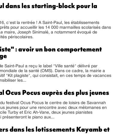
l dans les starting-block pour la
6, c'est la rentrée ! A Saint-Paul, les établissements
 prêts pour accueillir les 14 000 marmailles scolarisés dans
e maire, Joseph Sinimalé, a notamment évoqué de
ités périscolaires.
iste" : avoir un bon comportement
age
Saint-Paul a reçu le label "Ville santé" délivré par
 mondiale de la santé (OMS). Dans ce cadre, la mairie a
itif "Kit plagiste", qui consistait, en ces temps de vacances
sibiliser les...
al Ocus Pocus auprès des plus jeunes
du festival Ocus Pocus le centre de loisirs de Savannah
 plus jeunes pour une rencontre avec deux mélomanes en
écile Turby et Eric Ah-Vane, deux jeunes pianistes
i présenteront le piano aux...
iers dans les lotissements Kayamb et