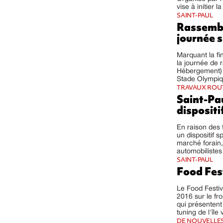
vise à initier l
SAINT-PAUL
Rassemble
journée s
Marquant la fin
la journée de
Hébergement) d
Stade Olympiqu
TRAVAUX ROU
Saint-Pa
dispositi
En raison des 
un dispositif s
marché forain, 
automobilistes
SAINT-PAUL
Food Fest
Le Food Festiv
2016 sur le fr
qui présentent 
tuning de l'île 
DE NOUVELLES