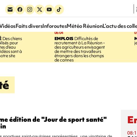
Vidéos
Faits divers
Inforoutes
Météo Réunion
L’actu des coll
06:04
0
É
Des chiens
EMPLOIS
Difficultés de
ilisés pour
recrutement à La Réunion -
j
ites d'eau
des agriculteurs envisagent
idéos sont à
de mettre des travailleurs
otre site
étrangers dans les champs
de cannes
té
En
me édition de "Jour de sport santé"
ein
08:1
s sportives saint-pauloises représentées, une vingtaine de