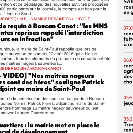
SAI
ention et de dépistage, des nouvelles activités proposées
rou
000 participants sur la journée, le compte est bon pour la
en 
e "Jour de Sport...
UE DE SQUALE, LA MAIRIE DE SAINT-PAUL RÉAGIT
de requin à Boucan Canot : "les MNS
07:0
ntes reprises rappelé l'interdiction
reni
urs en infraction"
fuit
à re
iqué, la marie de Saint-Paul rappelle que lors de
equin survenue ce samedi 27 août 2016 qui a blessé
surfeur, tous les éléments du protocole de sécurité ont été
06:0
les maîtres nageurs sauveteurs...
rec
QUE DE REQUIN À BOUCAN CANOT
agr
 VIDEO] "Nos maîtres nageurs
des 
s sont des héros" souligne Patrick
cha
djoint au maire de Saint-Paul
05:5
iateur de la sécurisation des spots de baignade à Boucan
jeu
oches Noires, Patrick Florès, adjoint au maire de Saint-
 rendre hommage au maître nageur sauveteur qui est
 sauver Laurent Chardard ce...
05:2
uartiers : la mairie met en place le
Tra
reni
local de développement