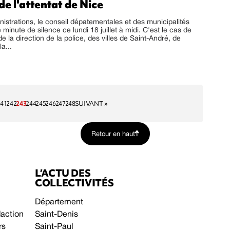
de l'attentat de Nice
nistrations, le conseil dépatementales et des municipalités
minute de silence ce lundi 18 juillet à midi. C'est le cas de
de la direction de la police, des villes de Saint-André, de
a...
41
242
243
244
245
246
247
248
SUIVANT »
Retour en haut
L’ACTU DES
COLLECTIVITÉS
Département
daction
Saint-Denis
rs
Saint-Paul