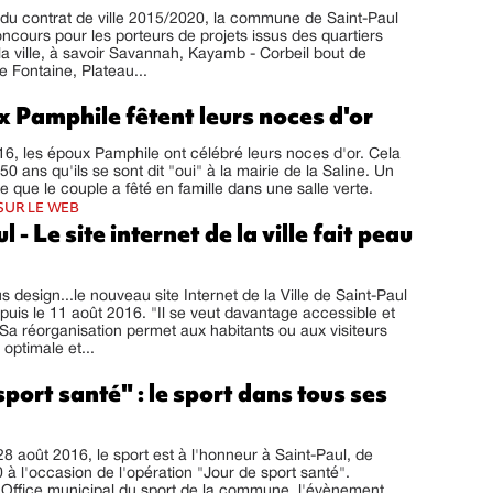
du contrat de ville 2015/2020, la commune de Saint-Paul
ncours pour les porteurs de projets issus des quartiers
 la ville, à savoir Savannah, Kayamb - Corbeil bout de
e Fontaine, Plateau...
 Pamphile fêtent leurs noces d'or
6, les époux Pamphile ont célébré leurs noces d'or. Cela
50 ans qu'ils se sont dit "oui" à la mairie de la Saline. Un
e que le couple a fêté en famille dans une salle verte.
SUR LE WEB
 - Le site internet de la ville fait peau
s design...le nouveau site Internet de la Ville de Saint-Paul
epuis le 11 août 2016. "Il se veut davantage accessible et
a réorganisation permet aux habitants ou aux visiteurs
optimale et...
sport santé" : le sport dans tous ses
 août 2016, le sport est à l'honneur à Saint-Paul, de
à l'occasion de l'opération "Jour de sport santé".
'Office municipal du sport de la commune, l'évènement