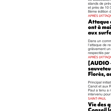
stands de prév
et près de 10 
8ème édition d
APRÈS L'ATTAQ
Attaque 
ont à mai
aux surfe
Dans un commun
l'attaque de r
grièvement un 
respectés par 
APRÈS L'ATTA
[AUDIO -
sauveteur
Florès, a
Principal init
Canot et aux R
Paul a tenu a
intervenu pour
SAINT-PAUL
Vie des q
Conseil 