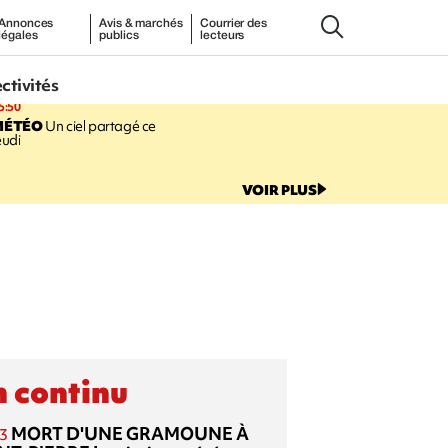
Annonces
Avis & marchés
Courrier des
légales
publics
lecteurs
ectivités
5:50
MÉTÉO
Un ciel partagé ce
eudi
VOIR PLUS
 continu
MORT D'UNE GRAMOUNE À
3