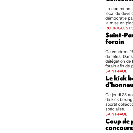
La commune de 
local de dével
démocratie par
la mise en plac
RODRIGUES ES
Saint-Pau
forain
Ce vendredi 26
de fêtes. Dans
délégation de l
forain afin de 
SAINT-PAUL
Le kick 
d'honneu
Ce jeudi 25 a
de kick boxing,
sportif collect
spécialisé.
SAINT-PAUL
Coup de p
concours 