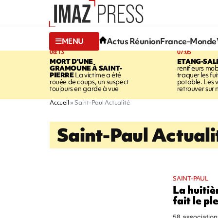
Actus Réunion
France-Monde
MENU
08:13
07:05
MORT D'UNE
ETANG-SAL
GRAMOUNE À SAINT-
renifleurs mob
PIERRE
La victime a été
traquer les fu
rouée de coups, un suspect
potable. Les v
toujours en garde à vue
retrouver sur n
Accueil
Saint-Paul Actualité
Saint-Paul Actuali
SAINT-PAUL
La huitiè
fait le pl
58 association