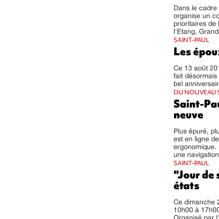
Dans le cadre 
organise un co
prioritaires de
l'Etang, Grand
SAINT-PAUL
Les époux
Ce 13 août 201
fait désormais 
bel anniversair
DU NOUVEAU 
Saint-Paul
neuve
Plus épuré, plu
est en ligne d
ergonomique. S
une navigation 
SAINT-PAUL
"Jour de 
états
Ce dimanche 28
10h00 à 17h00 
Organisé par l