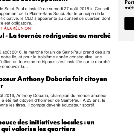
Por
mét
Saint-Paul a installé ce samedi 27 août 2016 le Conseil
oppement de la Plaine-Sans Souci. Sur le principe de la
ticipative, le CLD s'apparente au conseil de quartier, dont
e est obligatoire...
T À LA RÉUNION
l - La tournée rodriguaise au marché
 août 2016, le marché forain de Saint-Paul prend des airs
 notre île, et pour la troisième année consécutive, une
'office du tourisme rodriguais s'est installée sur le marché
promouvoir la...
boxeur Anthony Dobaria fait citoyen
r
oût 2016, Anthony Dobaria, champion du monde amateur
 a été fait citoyen d'honneur de Saint-Paul. A 23 ans, le
ionne les titres. Il compte devenir éducateur sportif
ouce des initiatives locales : un
qui valorise les quartiers