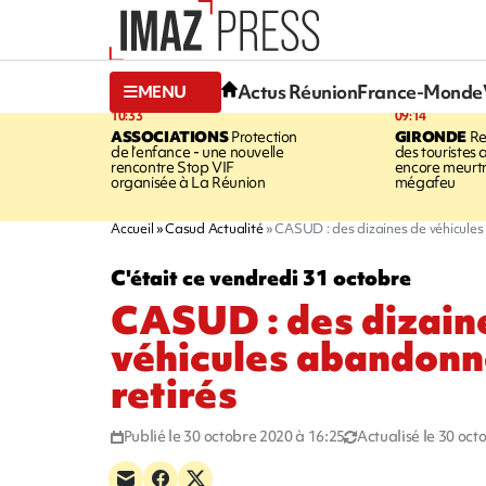
Actus Réunion
France-Monde
MENU
10:33
09:14
ASSOCIATIONS
Protection
GIRONDE
Re
de l’enfance - une nouvelle
des touristes 
rencontre Stop VIF
encore meurtri
organisée à La Réunion
mégafeu
Accueil
Casud Actualité
CASUD : des dizaines de véhicules
C'était ce vendredi 31 octobre
CASUD : des dizain
véhicules abandonn
retirés
Publié le 30 octobre 2020 à 16:25
Actualisé le 30 oct