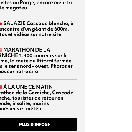
ristes au Porge, encore meurtri
 le mégafeu
SALAZIE
Cascade blanche, à
6
rencontre d'un géant de 600m.
os et vidéos sur notre site
MARATHON DE LA
0
RNICHE
1.300 coureurs sur le
me, la route du littoral fermée
 le sens nord - ouest. Photos et
os sur notre site
À LA UNE CE MATIN
8
athon de la Corniche, Cascade
che, touristes de retour en
nde, insolite, marins
onésiens et météo
PLUS D’INFOS