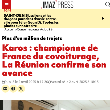
10:44
10:02
SAINT-DENIS
Les lions et les
FOOT
Trois jeunes réun
dragons paradent dans le centre-
intègrent des centres d
ville pour fêter Guan Di. Toutes les
prestigieux et visent le
photos sur notre site
professionnel
Accueil
Conseil régional Actualité
Plus d'un million de trajets
Karos : championne de
France du covoiturage,
La Réunion confirme son
avance
Publié le 2 avril 2025 à 17:20
Actualisé le 2 avril 2025 à 18:15