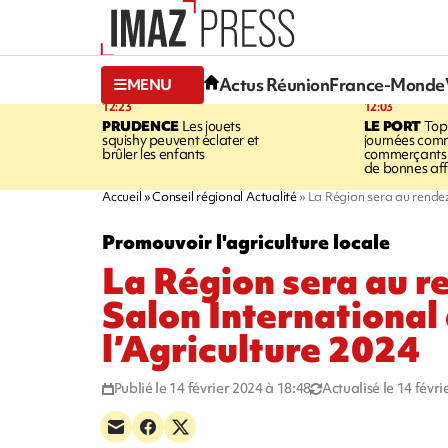
Actus Réunion
France-Monde
MENU
12:23
12:03
PRUDENCE
Les jouets
LE PORT
Top
squishy peuvent éclater et
journées comm
brûler les enfants
commerçants 
de bonnes aff
Accueil
Conseil régional Actualité
La Région sera au rendez
Promouvoir l'agriculture locale
La Région sera au r
Salon International
l’Agriculture 2024
Publié le 14 février 2024 à 18:48
Actualisé le 14 févr