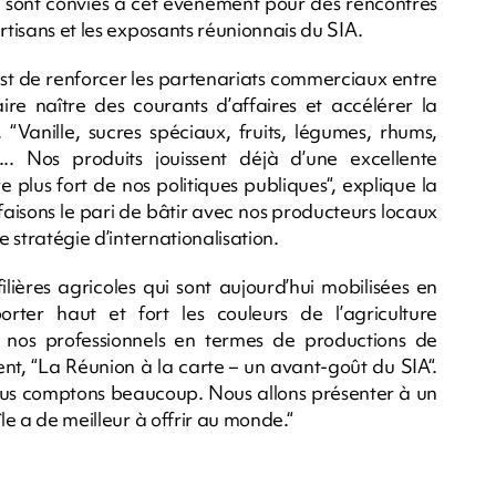
n sont conviés à cet événement pour des rencontres
rtisans et les exposants réunionnais du SIA.
 est de renforcer les partenariats commerciaux entre
aire naître des courants d’affaires et accélérer la
 “Vanille, sucres spéciaux, fruits, légumes, rhums,
.. Nos produits jouissent déjà d’une excellente
plus fort de nos politiques publiques“, explique la
faisons le pari de bâtir avec nos producteurs locaux
e stratégie d’internationalisation.
ilières agricoles qui sont aujourd’hui mobilisées en
ter haut et fort les couleurs de l’agriculture
de nos professionnels en termes de productions de
ent, “La Réunion à la carte – un avant-goût du SIA“.
nous comptons beaucoup. Nous allons présenter à un
le a de meilleur à offrir au monde.“