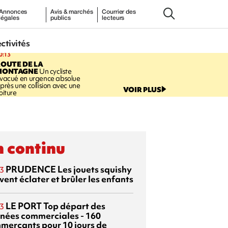
Annonces
Avis & marchés
Courrier des
légales
publics
lecteurs
ectivités
0:13
OUTE DE LA
MONTAGNE
Un cycliste
vacué en urgence absolue
près une collision avec une
VOIR PLUS
oiture
 continu
PRUDENCE
Les jouets squishy
3
ent éclater et brûler les enfants
LE PORT
Top départ des
3
rnées commerciales - 160
merçants pour 10 jours de