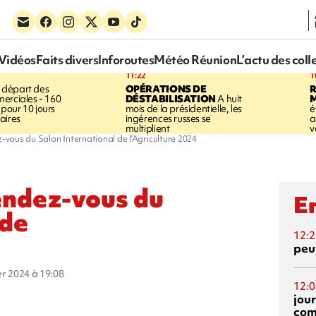
Vidéos
Faits divers
Inforoutes
Météo Réunion
L’actu des coll
11:22
1
 départ des
OPÉRATIONS DE
R
erciales - 160
DÉSTABILISATION
A huit
pour 10 jours
mois de la présidentielle, les
é
aires
ingérences russes se
a
multiplient
v
-vous du Salon International de l’Agriculture 2024
endez-vous du
En
 de
12:2
peuv
ier 2024 à 19:08
12:0
jou
com