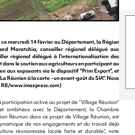
eu ce mercredi 14 février au Département, la Région
ard Maratchia, conseiller régional délégué aux
iller régional délégué à l’internationalisation des
 dans le soutien aux agriculteurs en participant au
en aux exposants via le dispositif "Prim Export", et
La Réunion à la carte – un avant-goût du SIA". Nous
to RB/www.imazpress.com)
participation active au projet de “Village Réunion“
if et ambitieux avec le Département, la Chambre
égion Réunion dans ce projet de Village Réunion, est
la dynamique de nos engagements et du travail déjà
ulture réunionnaise locale forte et durable“, note