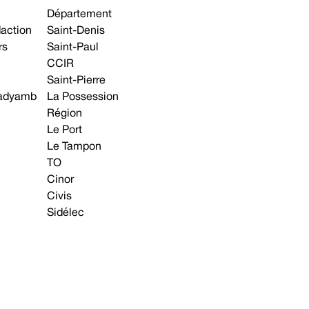
Département
daction
Saint-Denis
rs
Saint-Paul
CCIR
Saint-Pierre
 gadyamb
La Possession
Région
Le Port
Le Tampon
TO
Cinor
Civis
Sidélec
Annonces légales
Avis & Marchés publics