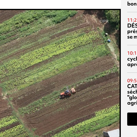
bon
11:2
DÉS
prés
se m
10:1
cyc
aprè
09:5
CA
séc
"glo
agri