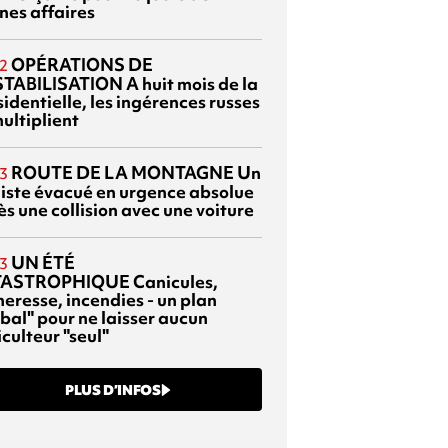
nes affaires
OPÉRATIONS DE
2
TABILISATION
A huit mois de la
identielle, les ingérences russes
ultiplient
ROUTE DE LA MONTAGNE
Un
3
liste évacué en urgence absolue
s une collision avec une voiture
UN ÉTÉ
3
TASTROPHIQUE
Canicules,
heresse, incendies - un plan
bal" pour ne laisser aucun
culteur "seul"
PLUS D’INFOS