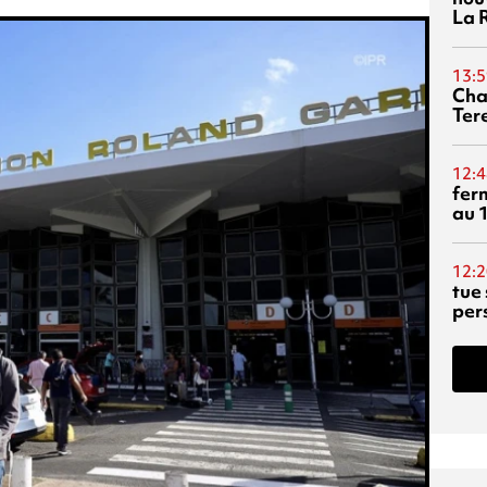
La 
13:5
Cha
Ter
12:4
fer
au 
12:2
tue
per