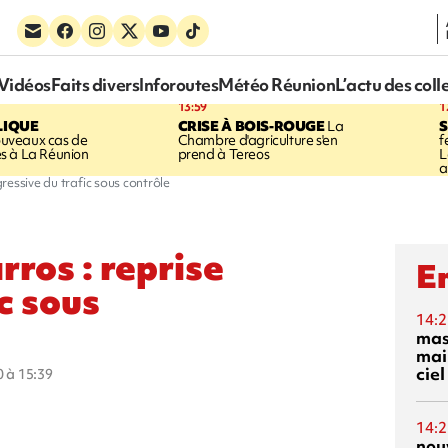
Vidéos
Faits divers
Inforoutes
Météo Réunion
L’actu des coll
13:59
1
LIQUE
CRISE À BOIS-ROUGE
La
S
uveaux cas de
Chambre d'agriculture s'en
f
s à La Réunion
prend à Tereos
L
a
essive du trafic sous contrôle
ros : reprise
En
c sous
14:2
mas
mai
ciel
0 à 15:39
14:2
nou