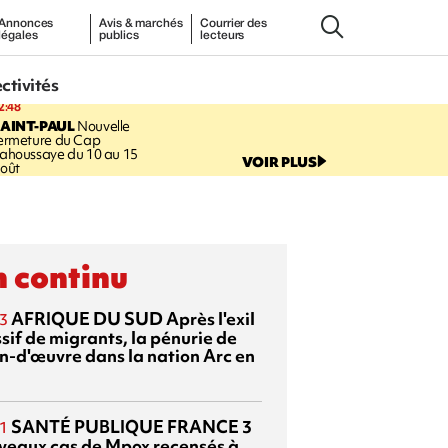
Annonces
Avis & marchés
Courrier des
légales
publics
lecteurs
ectivités
2:48
AINT-PAUL
Nouvelle
ermeture du Cap
ahoussaye du 10 au 15
VOIR PLUS
oût
 continu
AFRIQUE DU SUD
Après l'exil
3
sif de migrants, la pénurie de
n-d'œuvre dans la nation Arc en
SANTÉ PUBLIQUE FRANCE
3
1
veaux cas de Mpox recensés à