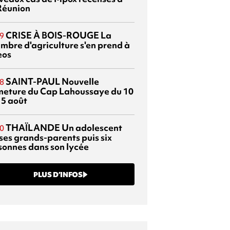
Réunion
CRISE À BOIS-ROUGE
La
9
mbre d'agriculture s'en prend à
eos
SAINT-PAUL
Nouvelle
8
meture du Cap Lahoussaye du 10
15 août
THAÏLANDE
Un adolescent
0
 ses grands-parents puis six
sonnes dans son lycée
PLUS D’INFOS