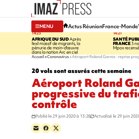
Actus Réunion
France-Monde
MENU
14:23
14:21
AFRIQUE DU SUD
Après
SANTÉ PUB
l'exil massif de migrants, la
FRANCE
3 no
pénurie de main-d'œuvre
Mpox recensé
dans la nation Arc en ciel
Accueil
Coronavirus
Aéroport Roland Garros : reprise progr
20 vols sont assurés cette semaine
Aéroport Roland Gar
progressive du trafi
contrôle
Publié le 29 juin 2020 à 13:28
Actualisé le 29 juin 202