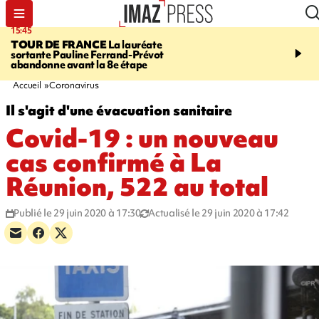
15:45
20:17
TOUR DE FRANCE
La lauréate
À RETENIR CE SOIR
Sé
sortante Pauline Ferrand-Prévot
routière, concours de nou
abandonne avant la 8e étape
du littoral fermée, courr
Darmanin et évacuation
Accueil
Coronavirus
Il s'agit d'une évacuation sanitaire
Covid-19 : un nouveau
cas confirmé à La
Réunion, 522 au total
Publié le 29 juin 2020 à 17:30
Actualisé le 29 juin 2020 à 17:42