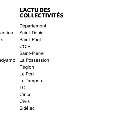
L’ACTU DES
COLLECTIVITÉS
Département
daction
Saint-Denis
rs
Saint-Paul
CCIR
Saint-Pierre
 gadyamb
La Possession
Région
Le Port
Le Tampon
TO
Cinor
Civis
Sidélec