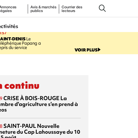
Annonces
Avis & marchés
Courrier des
légales
publics
lecteurs
ectivités
1:57
AINT-DENIS
Le
éléphérique Papang a
epris du service
VOIR PLUS
 continu
CRISE À BOIS-ROUGE
La
9
mbre d'agriculture s'en prend à
eos
SAINT-PAUL
Nouvelle
8
meture du Cap Lahoussaye du 10
15 août