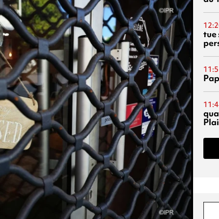
12:2
tue
per
11:5
Pap
11:4
qual
Pla