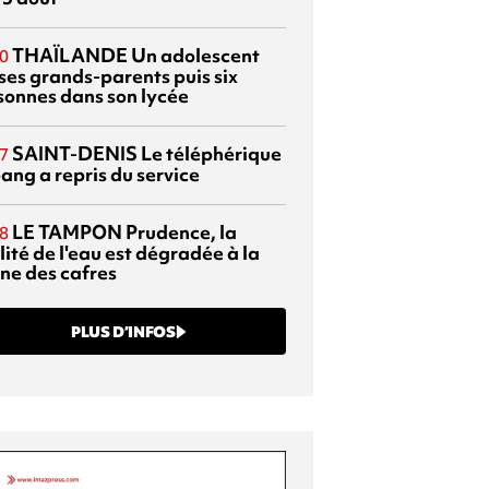
THAÏLANDE
Un adolescent
0
 ses grands-parents puis six
sonnes dans son lycée
SAINT-DENIS
Le téléphérique
7
ang a repris du service
LE TAMPON
Prudence, la
8
ité de l'eau est dégradée à la
ine des cafres
PLUS D’INFOS