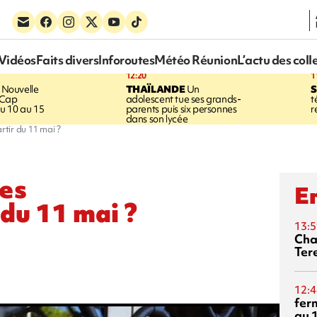
Vidéos
Faits divers
Inforoutes
Météo Réunion
L’actu des coll
12:20
1
Nouvelle
THAÏLANDE
Un
S
 Cap
adolescent tue ses grands-
t
u 10 au 15
parents puis six personnes
r
dans son lycée
rtir du 11 mai ?
les
En
du 11 mai ?
13:5
Cha
Ter
12:4
fer
au 