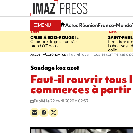
Actus Réunion
France-Monde
MENU
13:59
12:48
CRISE À BOIS-ROUGE
La
SAINT-PAUL
Chambre d'agriculture s'en
fermeture du
prend à Tereos
Lahoussaye d
août
Accueil
Coronavirus
Faut-il rouvrir tous les commerces à pa
Sondage koz azot
Faut-il rouvrir tous 
commerces à partir 
Publié le 22 avril 2020 à 02:57