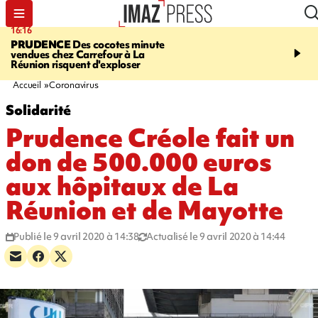
16:16
20:06
PRUDENCE
Des cocotes minute
À RETENIR CE SOIR
Vo
vendues chez Carrefour à La
l'Asie, mort d'une gram
Réunion risquent d'exploser
cocottes minute, Guan D
footballeurs
Accueil
Coronavirus
Solidarité
Prudence Créole fait un
don de 500.000 euros
aux hôpitaux de La
Réunion et de Mayotte
Publié le 9 avril 2020 à 14:38
Actualisé le 9 avril 2020 à 14:44