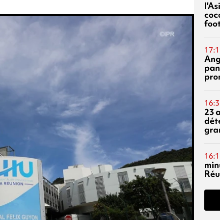
l'A
coc
foo
17:1
Ang
pan
pro
16:3
23 
dét
gra
16:1
min
Réu