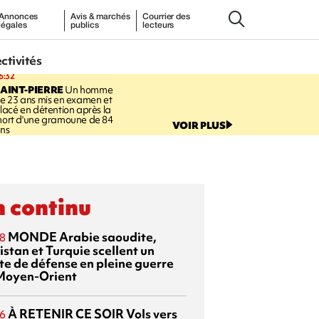
Annonces
Avis & marchés
Courrier des
légales
publics
lecteurs
ectivités
6:32
AINT-PIERRE
Un homme
e 23 ans mis en examen et
lacé en détention après la
ort d'une gramoune de 84
VOIR PLUS
ns
 continu
MONDE
Arabie saoudite,
8
istan et Turquie scellent un
te de défense en pleine guerre
Moyen-Orient
À RETENIR CE SOIR
Vols vers
6