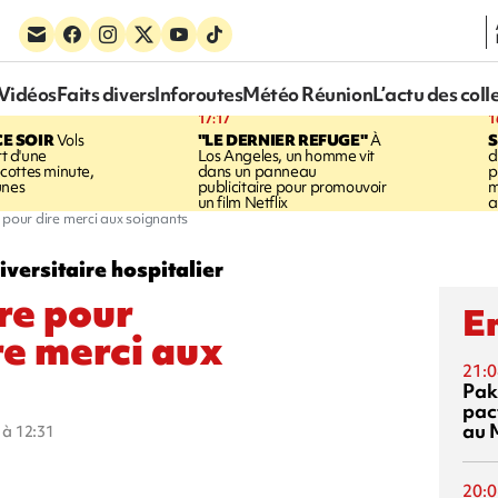
Vidéos
Faits divers
Inforoutes
Météo Réunion
L’actu des coll
17:17
1
CE SOIR
Vols
"LE DERNIER REFUGE"
À
S
rt d'une
Los Angeles, un homme vit
d
cottes minute,
dans un panneau
p
unes
publicitaire pour promouvoir
m
un film Netflix
a
et pour dire merci aux soignants
iversitaire hospitalier
re pour
En
ire merci aux
21:0
Pak
pac
au 
0 à 12:31
20:0