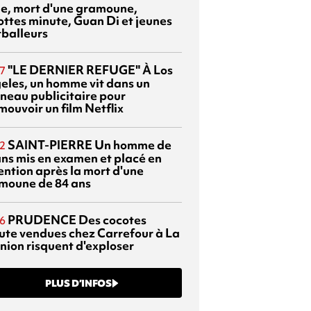
sie, mort d'une gramoune,
ottes minute, Guan Di et jeunes
tballeurs
"LE DERNIER REFUGE"
À Los
7
eles, un homme vit dans un
neau publicitaire pour
mouvoir un film Netflix
SAINT-PIERRE
Un homme de
2
ans mis en examen et placé en
ention après la mort d'une
moune de 84 ans
PRUDENCE
Des cocotes
6
ute vendues chez Carrefour à La
nion risquent d'exploser
PLUS D’INFOS