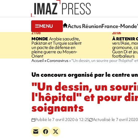
Actus Réunion
France-Monde
MENU
21:08
20:06
MONDE
Arabie saoudite,
À RETENIR 
Pakistan et Turquie scellent
vers l'Asie, mo
un pacte de défense en
gramoune, co
pleine guerre au Moyen-
Guan Di et je
Orient
footballeurs
Accueil
Coronavirus
"Un dessin, un sourire pour l'hôpital" 
Un concours organisé par le centre un
"Un dessin, un souri
l'hôpital" et pour d
soignants
Publié le 7 avril 2020 à 12:25
Actualisé le 7 avril 202