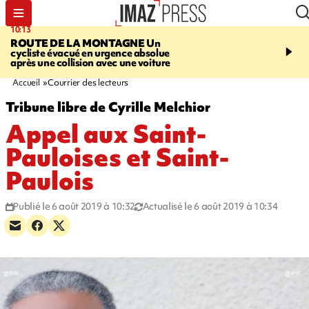
10:13
12:23
ROUTE DE LA MONTAGNE
Un
PRUDENCE
Les jouets
cycliste évacué en urgence absolue
peuvent éclater et brûler
après une collision avec une voiture
Accueil
Courrier des lecteurs
Tribune libre de Cyrille Melchior
Appel aux Saint-
Pauloises et Saint-
Paulois
Publié le 6 août 2019 à 10:32
Actualisé le 6 août 2019 à 10:34