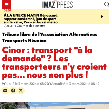
06:50
08:53
À LA UNE CE MATIN
Xénoscard,
SAINT-PAUL
Jour de S
rappeur condamné, jour de sport
2026 - bouger, s’informe
santé, rétro, Paris en bus et météo
soin de sa santé
Accueil
Courrier des lecteurs
Tribune libre de l'Association Alternatives
Transports Réunion
Cinor : transport "à la
demande" ? Les
transporteurs n’y croient
pas... nous non plus !
Publié le 3 mars 2024 à 08:29
Actualisé le 3 mars 2024 à 08:42