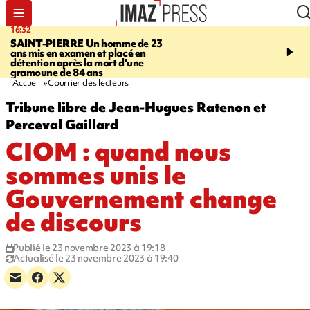
16:32
21:08
SAINT-PIERRE
Un homme de 23
MONDE
Arabie saoudit
ans mis en examen et placé en
et Turquie scellent un p
détention après la mort d'une
défense en pleine guerr
gramoune de 84 ans
Orient
Accueil
Courrier des lecteurs
Tribune libre de Jean-Hugues Ratenon et
Perceval Gaillard
CIOM : quand nous
sommes unis le
Gouvernement change
de discours
Publié le 23 novembre 2023 à 19:18
Actualisé le 23 novembre 2023 à 19:40