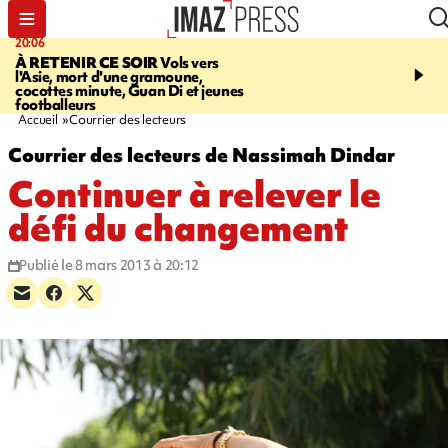
20:06
07:22
À RETENIR CE SOIR
Vols vers
JUSTICE
Le rappeur M
l'Asie, mort d'une gramoune,
Squale condamné à deu
cocottes minute, Guan Di et jeunes
des violences sur deux
footballeurs
Accueil
Courrier des lecteurs
Courrier des lecteurs de Nassimah Dindar
Continuer à relever le
défi du changement
Publié le 8 mars 2013 à 20:12