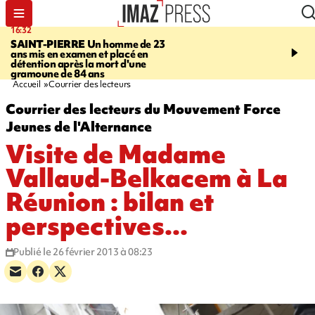
16:32
21:08
SAINT-PIERRE
Un homme de 23
MONDE
Arabie saoudit
ans mis en examen et placé en
et Turquie scellent un p
détention après la mort d'une
défense en pleine guerr
gramoune de 84 ans
Orient
Accueil
Courrier des lecteurs
Courrier des lecteurs du Mouvement Force
Jeunes de l'Alternance
Visite de Madame
Vallaud-Belkacem à La
Réunion : bilan et
perspectives...
Publié le 26 février 2013 à 08:23