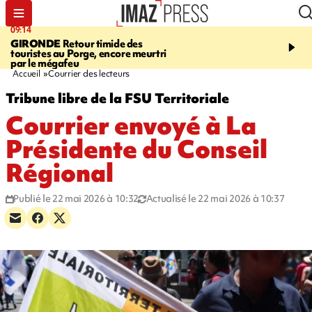
09:14
13:09
GIRONDE
Retour timide des
CONFLIT
Des échanges
touristes au Porge, encore meurtri
font cinq morts en Ukrai
par le mégafeu
Russie
Accueil
Courrier des lecteurs
Tribune libre de la FSU Territoriale
Courrier envoyé à La
Présidente du Conseil
Régional
Publié le 22 mai 2026 à 10:32
Actualisé le 22 mai 2026 à 10:37