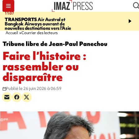
11:07
11:48
TRANSPORTS
Air Austral et
LE TAMPON
Prudence, 
Bangkok Airways ouvrent de
l'eau est dégradée à la P
nouvelles destinations vers l’Asie
cafres
Accueil
Courrier des lecteurs
Tribune libre de Jean-Paul Panechou
Faire l’histoire :
rassembler ou
disparaître
Publié le 26 juin 2026 à 06:59