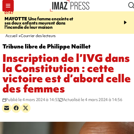
07:47
07:08
MAYOTTE
Une femme enceinte et
LE PORT
L'incendie à la
ses deux enfants meurent dans
Orchidées pourrait avoi
l'incendie de leur maison
conséquences pour les p
Réunion
Accueil
Courrier des lecteurs
Tribune libre de Philippe Naillet
Inscription de l’IVG dans
la Constitution : cette
victoire est d’abord celle
des femmes
Publié le 4 mars 2024 à 14:53
Actualisé le 4 mars 2024 à 14:56