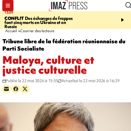
13:09
17:14
CONFLIT
Des échanges de frappes
ESCALADE
Quatre méd
font cinq morts en Ukraine et en
européennes pour les je
Russie
grimpeurs réunionnais 
Accueil
Courrier des lecteurs
Tribune libre de la fédération réunionnaise du
Parti Socialiste
Maloya, culture et
justice culturelle
Publié le 22 mai 2026 à 15:55
Actualisé le 22 mai 2026 à 16:29