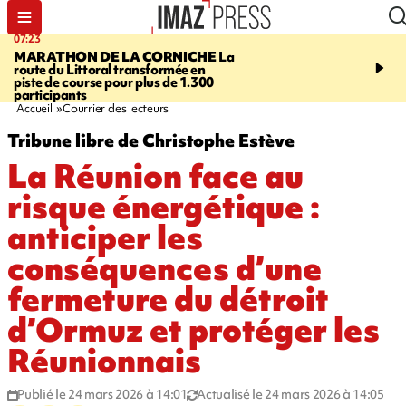
07:23
08:37
MARATHON DE LA CORNICHE
La
SAINT-DENIS
Lancemen
route du Littoral transformée en
braderie de l'océan pour
piste de course pour plus de 1.300
pouvoir d'achat des fami
participants
soutenir les commerçan
Accueil
Courrier des lecteurs
Tribune libre de Christophe Estève
La Réunion face au
risque énergétique :
anticiper les
conséquences d’une
fermeture du détroit
d’Ormuz et protéger les
Réunionnais
Publié le 24 mars 2026 à 14:01
Actualisé le 24 mars 2026 à 14:05