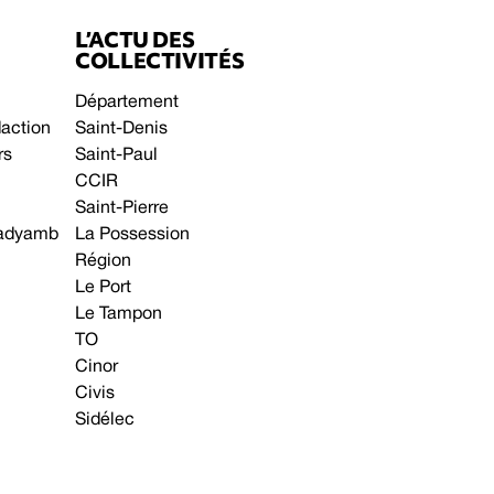
L’ACTU DES
COLLECTIVITÉS
Département
daction
Saint-Denis
rs
Saint-Paul
CCIR
Saint-Pierre
 gadyamb
La Possession
Région
Le Port
Le Tampon
TO
Cinor
Civis
Sidélec