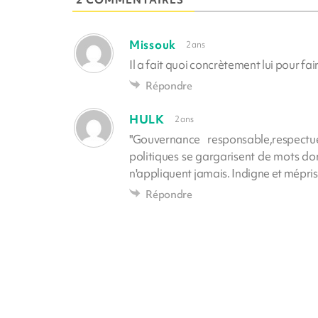
Missouk
2 ans
Il a fait quoi concrètement lui pour fair
Répondre
HULK
2 ans
"Gouvernance responsable,respect
politiques se gargarisent de mots don
n'appliquent jamais. Indigne et mépri
Répondre