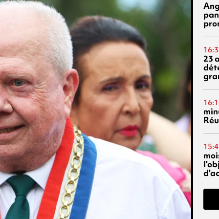
Ang
pan
pro
16:3
23 
dét
gra
16:1
min
Réu
15:4
mois
l'o
d'ac