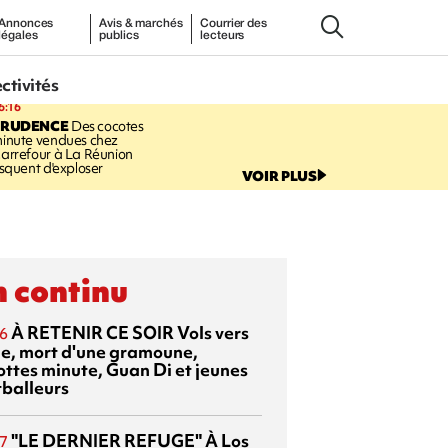
Annonces
Avis & marchés
Courrier des
légales
publics
lecteurs
ectivités
6:16
PRUDENCE
Des cocotes
inute vendues chez
arrefour à La Réunion
isquent d'exploser
VOIR PLUS
 continu
À RETENIR CE SOIR
Vols vers
6
sie, mort d'une gramoune,
ottes minute, Guan Di et jeunes
tballeurs
"LE DERNIER REFUGE"
À Los
7