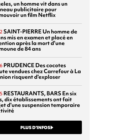
eles, un homme vit dans un
neau publicitaire pour
mouvoir un film Netflix
SAINT-PIERRE
Un homme de
2
ans mis en examen et placé en
ention après la mort d'une
moune de 84 ans
PRUDENCE
Des cocotes
6
ute vendues chez Carrefour à La
nion risquent d'exploser
RESTAURANTS, BARS
En six
5
, dix établissements ont fait
bjet d'une suspension temporaire
tivité
PLUS D’INFOS