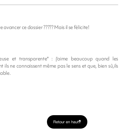
e avancer ce dossier ????? Mais il se félicite!
ueuse et transparente" : j'aime beaucoup quand les
t ils ne connaissent même pas le sens et que, bien sû,ils
sable.
Retour en haut