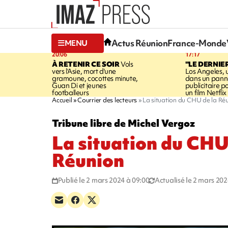
Actus Réunion
France-Monde
MENU
20:06
17:17
À RETENIR CE SOIR
Vols
"LE DERNIE
vers l'Asie, mort d'une
Los Angeles, 
gramoune, cocottes minute,
dans un pan
Guan Di et jeunes
publicitaire 
footballeurs
un film Netflix
Accueil
Courrier des lecteurs
La situation du CHU de la Ré
Tribune libre de Michel Vergoz
La situation du CHU
Réunion
Publié le 2 mars 2024 à 09:00
Actualisé le 2 mars 202