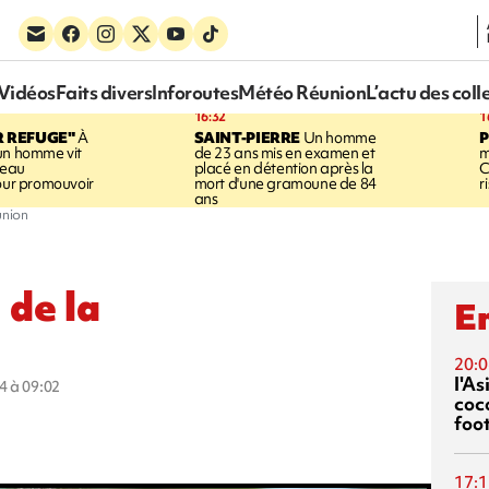
Vidéos
Faits divers
Inforoutes
Météo Réunion
L’actu des coll
16:32
1
R REFUGE"
À
SAINT-PIERRE
Un homme
un homme vit
de 23 ans mis en examen et
m
neau
placé en détention après la
C
pour promouvoir
mort d'une gramoune de 84
r
ans
union
 de la
En
20:0
l'A
4 à 09:02
coc
foo
17:1