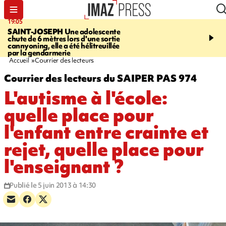
19:05
20:44
SAINT-JOSEPH
Une adolescente
À RETENIR CE SOIR
G
chute de 6 mètres lors d'une sortie
rouée de coups, cycliste,
cannyoning, elle a été hélitreuillée
personne disparue et c
par la gendarmerie
para-natation
Accueil
Courrier des lecteurs
Courrier des lecteurs du SAIPER PAS 974
L'autisme à l'école:
quelle place pour
l'enfant entre crainte et
rejet, quelle place pour
l'enseignant ?
Publié le 5 juin 2013 à 14:30