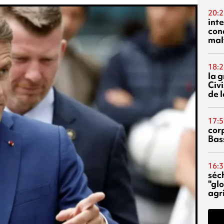
20:2
inte
con
mal
18:2
la 
Civi
de l
17:5
corp
Bas
16:3
séc
"glo
agri