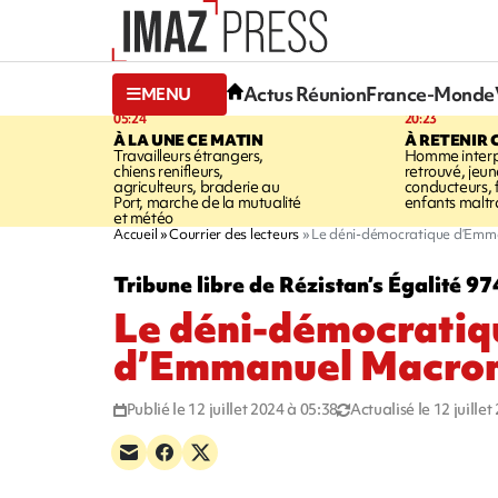
Actus Réunion
France-Monde
MENU
05:24
20:23
À LA UNE CE MATIN
À RETENIR 
Travailleurs étrangers,
Homme interpe
chiens renifleurs,
retrouvé, jeun
agriculteurs, braderie au
conducteurs, f
Port, marche de la mutualité
enfants maltr
et météo
Accueil
Courrier des lecteurs
Le déni-démocratique d’Emm
Tribune libre de Rézistan’s Égalité 97
Le déni-démocratiq
d’Emmanuel Macro
Publié le 12 juillet 2024 à 05:38
Actualisé le 12 juille