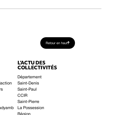
Retour en haut
L’ACTU DES
COLLECTIVITÉS
Département
daction
Saint-Denis
rs
Saint-Paul
CCIR
Saint-Pierre
 gadyamb
La Possession
Région