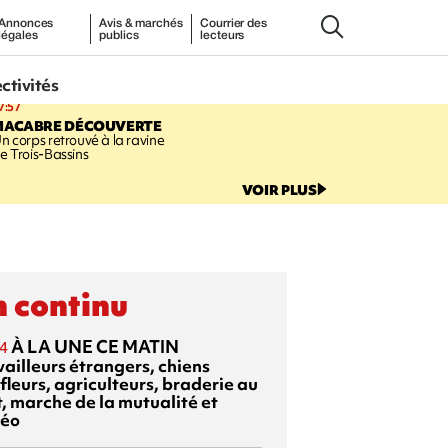
Annonces
Avis & marchés
Courrier des
légales
publics
lecteurs
ectivités
7:57
MACABRE DÉCOUVERTE
n corps retrouvé à la ravine
e Trois-Bassins
VOIR PLUS
 continu
À LA UNE CE MATIN
4
vailleurs étrangers, chiens
fleurs, agriculteurs, braderie au
t, marche de la mutualité et
éo