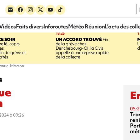
Vidéos
Faits divers
Inforoutes
Météo Réunion
L’actu des coll
18:26
1
CE SOIR
UN ACCORD TROUVÉ
Fin
llé, coprs
de la grève chez
U
es
Derichebourg-OI, la Civis
d
in de grève et
appelle à une reprise rapide
aités
de la collecte
anuel Macron
4
ue
En
n
05:2
Tra
t 2024 à 09:26
reni
Por
mét