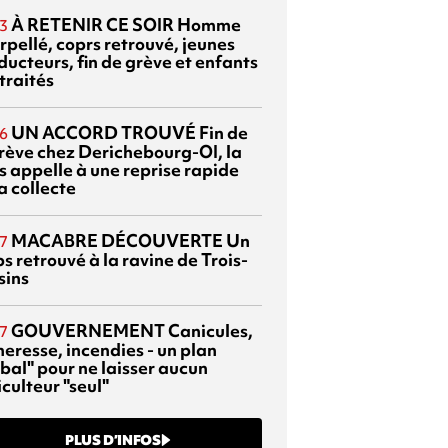
À RETENIR CE SOIR
Homme
3
rpellé, coprs retrouvé, jeunes
ducteurs, fin de grève et enfants
traités
UN ACCORD TROUVÉ
Fin de
6
grève chez Derichebourg-OI, la
s appelle à une reprise rapide
a collecte
MACABRE DÉCOUVERTE
Un
7
s retrouvé à la ravine de Trois-
sins
GOUVERNEMENT
Canicules,
7
heresse, incendies - un plan
bal" pour ne laisser aucun
culteur "seul"
PLUS D’INFOS