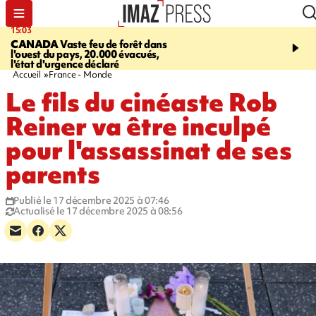
15:03
19:21
CANADA
Vaste feu de forêt dans
CONTRÔLES ROUTIE
l'ouest du pays, 20.000 évacués,
end, 109 infractions rele
l'état d'urgence déclaré
police
Accueil
France - Monde
Le fils du cinéaste Rob
Reiner va être inculpé
pour l'assassinat de ses
parents
Publié le 17 décembre 2025 à 07:46
Actualisé le 17 décembre 2025 à 08:56