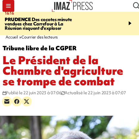
16:16
20:06
PRUDENCE
Des cocotes minute
À RETENIR CE SOIR
Vo
vendues chez Carrefour à La
l'Asie, mort d'une gram
Réunion risquent d'exploser
cocottes minute, Guan D
footballeurs
Accueil
Courrier des lecteurs
Tribune libre de la CGPER
Le Président de la
Chambre d'agriculture
se trompe de combat
Publié le 22 juin 2023 à 07:06
Actualisé le 22 juin 2023 à 07:07