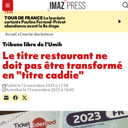
15:45
20:17
TOUR DE FRANCE
La lauréate
À RETENIR CE SOIR
Sé
sortante Pauline Ferrand-Prévot
routière, concours de nou
abandonne avant la 8e étape
du littoral fermée, courr
Darmanin et évacuation
Accueil
Courrier des lecteurs
Tribune libre de l'Umih
Le titre restaurant ne
doit pas être transformé
en "titre caddie"
Publié le 15 novembre 2023 à 17:58
Actualisé le 15 novembre 2023 à 18:00