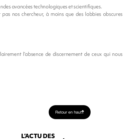
des avancées technologiques et scientifiques.
t pas nos chercheur, à moins que des lobbies obscures
clairement l’absence de discernement de ceux qui nous
Retour en haut
L’ACTU DES