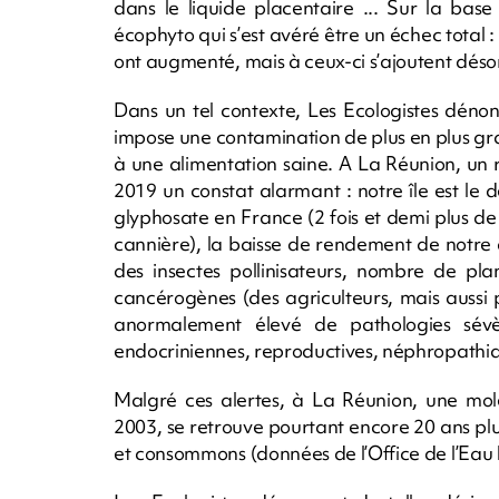
dans le liquide placentaire ... Sur la bas
écophyto qui s’est avéré être un échec total :
ont augmenté, mais à ceux-ci s’ajoutent désorm
Dans un tel contexte, Les Ecologistes déno
impose une contamination de plus en plus gr
à une alimentation saine. A La Réunion, un
2019 un constat alarmant : notre île est l
glyphosate en France (2 fois et demi plus de p
cannière), la baisse de rendement de notre a
des insectes pollinisateurs, nombre de pl
cancérogènes (des agriculteurs, mais aussi p
anormalement élevé de pathologies sévère
endocriniennes, reproductives, néphropathiq
Malgré ces alertes, à La Réunion, une mol
2003, se retrouve pourtant encore 20 ans pl
et consommons (données de l’Office de l’Eau 