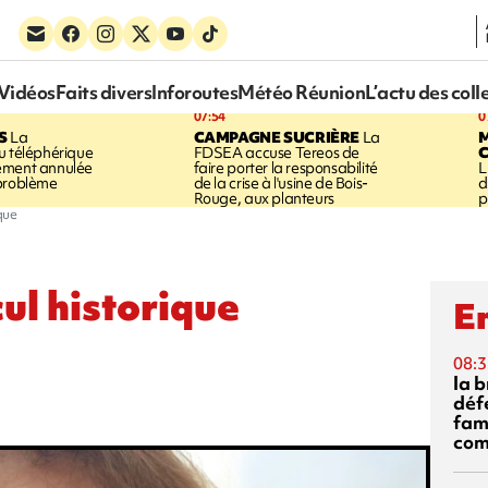
Vidéos
Faits divers
Inforoutes
Météo Réunion
L’actu des coll
07:54
0
S
La
CAMPAGNE SUCRIÈRE
La
u téléphérique
FDSEA accuse Tereos de
ement annulée
faire porter la responsabilité
L
 problème
de la crise à l'usine de Bois-
d
Rouge, aux planteurs
p
que
ul historique
En
08:3
la 
déf
fami
com