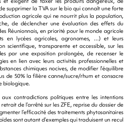
s et exigent de taxer les produits dangereux, de
, de supprimer la TVA sur le bio qui connaît une forte
duction agricole qui ne nourrit plus la population,
che, de déclencher une évaluation des effets du
 des Réunionnais, en priorité pour le monde agricole
ants en lycées agricoles, agronomes, …) et leurs
 scientifique, transparente et accessible, sur les
cides par une exposition prolongée, de recenser le
s en lien avec leurs activités professionnelles et
stances chimiques nocives, de modifier l’équilibre
lus de 50% la filière canne/sucre/rhum et consacre
re biologique.
aux contradictions politiques entre les intentions
 retrait de l’arrêté sur les ZFE, reprise du dossier de
gmenter l’efficacité des traitements phytosanitaires
oïdes sont autant d’exemples qui traduisent un recul