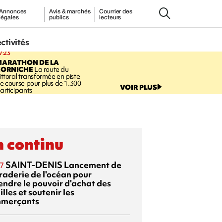
Annonces
Avis & marchés
Courrier des
légales
publics
lecteurs
ectivités
7:23
MARATHON DE LA
CORNICHE
La route du
ittoral transformée en piste
e course pour plus de 1.300
VOIR PLUS
articipants
 continu
SAINT-DENIS
Lancement de
7
braderie de l'océan pour
endre le pouvoir d'achat des
lles et soutenir les
merçants