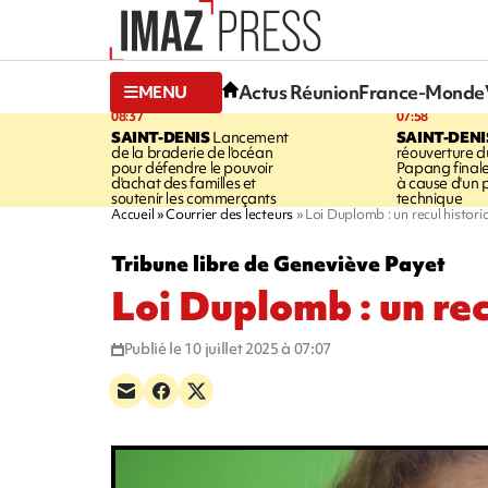
Actus Réunion
France-Monde
MENU
08:37
07:58
SAINT-DENIS
Lancement
SAINT-DENI
de la braderie de l'océan
réouverture d
pour défendre le pouvoir
Papang final
d'achat des familles et
à cause d'un
soutenir les commerçants
technique
Accueil
Courrier des lecteurs
Loi Duplomb : un recul histori
Tribune libre de Geneviève Payet
Loi Duplomb : un rec
Publié le 10 juillet 2025 à 07:07