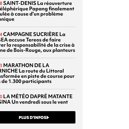
SAINT-DENIS
La réouverture
8
téléphérique Papang finalement
ulée à cause d'un problème
hnique
CAMPAGNE SUCRIÈRE
La
4
EA accuse Tereos de faire
er la responsabilité de la crise à
sine de Bois-Rouge, aux planteurs
MARATHON DE LA
3
RNICHE
La route du Littoral
nsformée en piste de course pour
s de 1.300 participants
LA MÉTÉO DAPRÉ MATANTE
0
SINA
Un vendredi sous le vent
PLUS D’INFOS