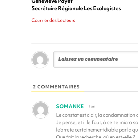
Geneviève Payet
Secrétaire Régionale Les Ecologistes
Courrier des Lecteurs
2 COMMENTAIRES
SOMANKE
1 an
Le constat est clair, la condamnation
Je pense, et il le faut, à cette micro 
le'arrete certainementdiable par la qu
Que fait la recherche, où en est-elle ?