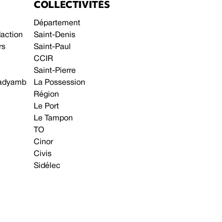
COLLECTIVITÉS
Département
daction
Saint-Denis
rs
Saint-Paul
CCIR
Saint-Pierre
 gadyamb
La Possession
Région
Le Port
Le Tampon
TO
Cinor
Civis
Sidélec