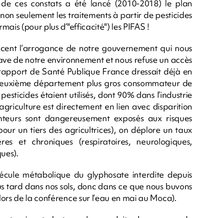
e de ces constats a été lancé (2010-2018) le plan
 non seulement les traitements à partir de pesticides
ais (pour plus d’"efficacité") les PIFAS !
ncent l’arrogance de notre gouvernement qui nous
ave de notre environnement et nous refuse un accès
 rapport de Santé Publique France dressait déjà en
e deuxième département plus gros consommateur de
esticides étaient utilisés, dont 90% dans l’industrie
griculture est directement en lien avec disparition
anteurs sont dangereusement exposés aux risques
our un tiers des agricultrices), on déplore un taux
s et chroniques (respiratoires, neurologiques,
ues).
écule métabolique du glyphosate interdite depuis
us tard dans nos sols, donc dans ce que nous buvons
lors de la conférence sur l’eau en mai au Moca).