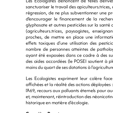
Les Ecologistes dénoncent de telles dérive
sanctuariser le travail des apiculteurs.trices
régression, de ne plus subventionner une pro
d'encourager le financement de la recher
glyphosate et autres pesticides sur la santé
(agriculteurs.trices, paysagistes, enseign
proches, de mettre en place une information
effets toxiques d’une utilisation des pesti
nombre de personnes atteintes de pathologie
ayant été exposées dans ce cadre à des sub
des aides accordées (le POSEI soutient à p
moins du quart de ses dotations à l’agricultu
Les Ecologistes expriment leur colère face 
affichées et la réalité des actions déployées :
l’A69, recours aux polluants éternels pour au
et, maintenant, réintroduction des néonicotin
historique en matière d’écologie.