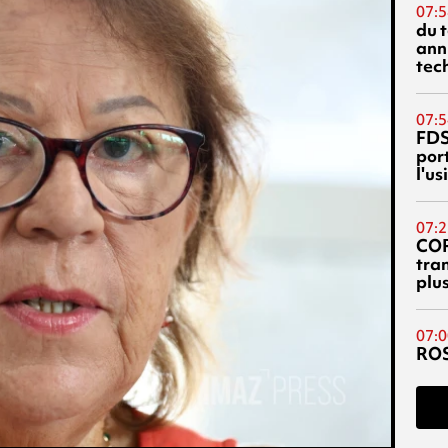
07:5
du 
ann
tec
07:5
FDS
port
l'u
07:2
CO
tra
plu
07:0
RO