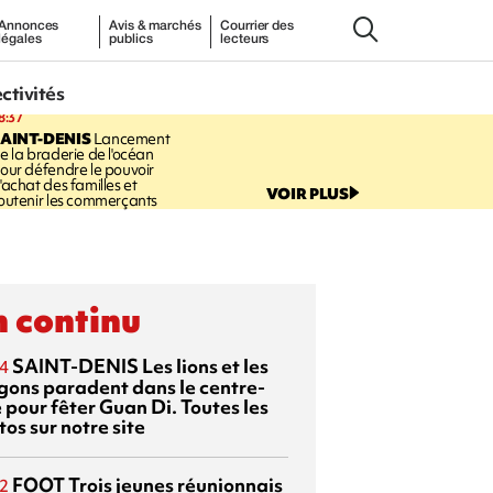
Annonces
Avis & marchés
Courrier des
légales
publics
lecteurs
ectivités
8:37
AINT-DENIS
Lancement
e la braderie de l'océan
our défendre le pouvoir
'achat des familles et
VOIR PLUS
outenir les commerçants
 continu
SAINT-DENIS
Les lions et les
4
gons paradent dans le centre-
e pour fêter Guan Di. Toutes les
os sur notre site
FOOT
Trois jeunes réunionnais
2