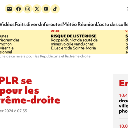
Vidéos
Faits divers
Inforoutes
Météo Réunion
L’actu des coll
09:38
0
eunes
RISQUE DE LISTÉRIOSE
S
ntègrent des
Rappel d'un lot de sauté de
d
rmation
mines volaille vendu chez
p
visent le
E.Leclerc de Sainte-Marie
d
sionnel
s
icite de ce revers pour les Républicains et l'extrême-droite
 PLR se
En
 pour les
10:4
xtrême-droite
dra
vill
phot
ier 2024 à 07:55
10:0