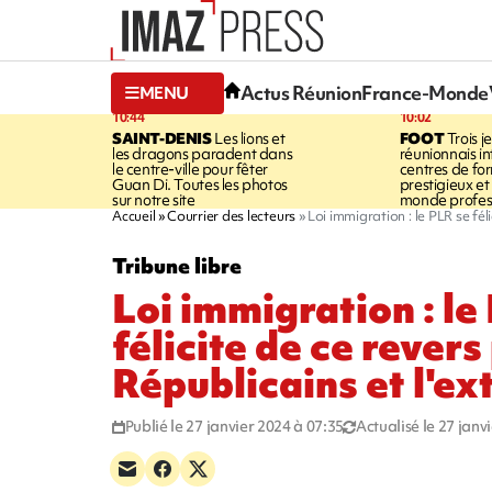
Actus Réunion
France-Monde
MENU
10:44
10:02
SAINT-DENIS
Les lions et
FOOT
Trois j
les dragons paradent dans
réunionnais i
le centre-ville pour fêter
centres de fo
Guan Di. Toutes les photos
prestigieux et 
sur notre site
monde profes
Accueil
Courrier des lecteurs
Loi immigration : le PLR se fél
Tribune libre
Loi immigration : le
félicite de ce revers
Républicains et l'e
Publié le 27 janvier 2024 à 07:35
Actualisé le 27 janv