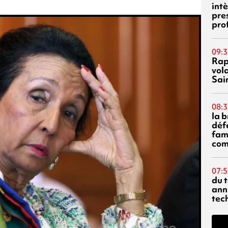
int
pre
pro
09:3
Rap
vol
Sai
08:3
la 
déf
fami
com
07:5
du 
ann
tec