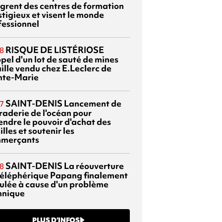
ègrent des centres de formation
stigieux et visent le monde
fessionnel
RISQUE DE LISTÉRIOSE
8
pel d'un lot de sauté de mines
aille vendu chez E.Leclerc de
nte-Marie
SAINT-DENIS
Lancement de
7
braderie de l'océan pour
endre le pouvoir d'achat des
lles et soutenir les
merçants
SAINT-DENIS
La réouverture
8
téléphérique Papang finalement
ulée à cause d'un problème
hnique
PLUS D’INFOS