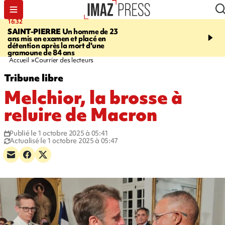
16:32
21:08
SAINT-PIERRE
Un homme de 23
MONDE
Arabie saoudit
ans mis en examen et placé en
et Turquie scellent un p
détention après la mort d'une
défense en pleine guerr
gramoune de 84 ans
Orient
Accueil
Courrier des lecteurs
Tribune libre
Melchior, la brosse à
reluire de Macron
Publié le 1 octobre 2025 à 05:41
Actualisé le 1 octobre 2025 à 05:47