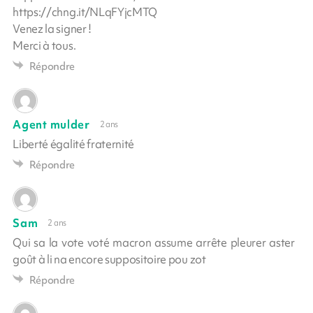
https://chng.it/NLqFYjcMTQ
Venez la signer !
Merci à tous.
Répondre
Agent mulder
2 ans
Liberté égalité fraternité
Répondre
Sam
2 ans
Qui sa la vote voté macron assume arrête pleurer aster
goût à li na encore suppositoire pou zot
Répondre