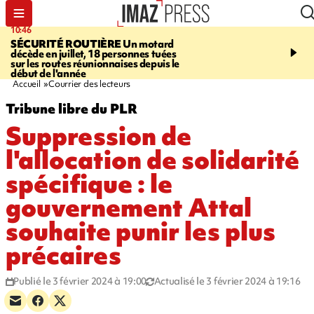
10:46
13:49
SÉCURITÉ ROUTIÈRE
Un motard
JUSTICE
Violences sexu
décède en juillet, 18 personnes tuées
mineurs - un courrier d
sur les routes réunionnaises depuis le
pointe les défaillances 
début de l'année
Accueil
Courrier des lecteurs
Tribune libre du PLR
Suppression de
l'allocation de solidarité
spécifique : le
gouvernement Attal
souhaite punir les plus
précaires
Publié le 3 février 2024 à 19:00
Actualisé le 3 février 2024 à 19:16