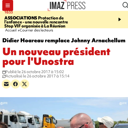
10:33
15:03
ASSOCIATIONS
Protection de
CANADA
Vaste feu de 
l’enfance - une nouvelle rencontre
l'ouest du pays, 20.000 
Stop VIF organisée à La Réunion
l'état d'urgence déclaré
Accueil
Courrier des lecteurs
Didier Hoareau remplace Johnny Arnachellum
Un nouveau président
pour l'Unostra
Publié le 26 octobre 2017 à 15:02
Actualisé le 26 octobre 2017 à 15:14