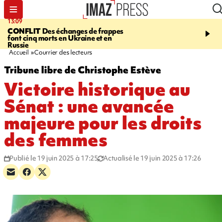
13:09
17:14
CONFLIT
Des échanges de frappes
ESCALADE
Quatre méd
font cinq morts en Ukraine et en
européennes pour les je
Russie
grimpeurs réunionnais 
Accueil
Courrier des lecteurs
Tribune libre de Christophe Estève
Victoire historique au
Sénat : une avancée
majeure pour les droits
des femmes
Publié le 19 juin 2025 à 17:25
Actualisé le 19 juin 2025 à 17:26