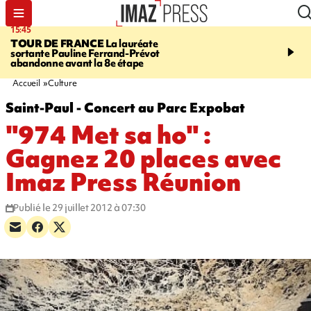
15:45
20:17
TOUR DE FRANCE
La lauréate
À RETENIR CE SOIR
Sé
sortante Pauline Ferrand-Prévot
routière, concours de nou
abandonne avant la 8e étape
du littoral fermée, courr
Darmanin et évacuation
Accueil
Culture
Saint-Paul - Concert au Parc Expobat
"974 Met sa ho" :
Gagnez 20 places avec
Imaz Press Réunion
Publié le 29 juillet 2012 à 07:30