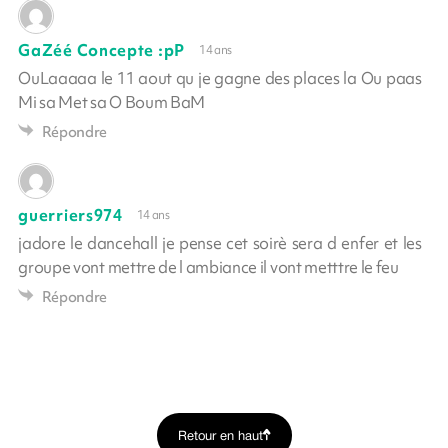
GaZéé Concepte :pP
14 ans
OuLaaaaa le 11 aout qu je gagne des places la Ou paas
Mi sa Met sa O Boum BaM
Répondre
guerriers974
14 ans
jadore le dancehall je pense cet soirè sera d enfer et les
groupe vont mettre de l ambiance il vont metttre le feu
Répondre
Retour en haut