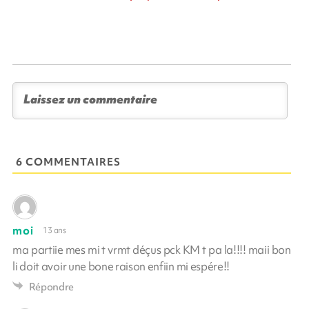
6 COMMENTAIRES
moi
13 ans
ma partiie mes mi t vrmt déçus pck KM t pa la!!!! maii bon
li doit avoir une bone raison enfiin mi espére!!
Répondre