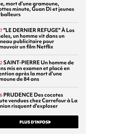
sie, mort d'une gramoune,
ottes minute, Guan Di et jeunes
tballeurs
"LE DERNIER REFUGE"
À Los
7
eles, un homme vit dans un
neau publicitaire pour
mouvoir un film Netflix
SAINT-PIERRE
Un homme de
2
ans mis en examen et placé en
ention après la mort d'une
moune de 84 ans
PRUDENCE
Des cocotes
6
ute vendues chez Carrefour à La
nion risquent d'exploser
PLUS D’INFOS