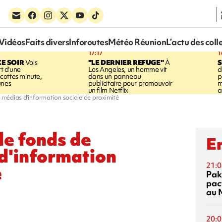
Vidéos
Faits divers
Inforoutes
Météo Réunion
L’actu des coll
17:17
1
CE SOIR
Vols
"LE DERNIER REFUGE"
À
S
rt d'une
Los Angeles, un homme vit
d
cottes minute,
dans un panneau
p
unes
publicitaire pour promouvoir
m
un film Netflix
a
x médias d'information sociale de proximité
le fonds de
En
d'information
21:0
é
Pak
pac
au 
20:0