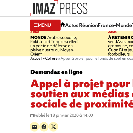
Actus Réunion
France-Monde
MENU
21:08
20:06
MONDE
Arabie saoudite,
À RETENIR 
Pakistan et Turquie scellent
vers l'Asie, mo
un pacte de défense en
gramoune, co
pleine guerre au Moyen-
Guan Di et je
Orient
footballeurs
Accueil
Culture
Appel à projet pour le fonds de soutien au
Demandes en ligne
Appel à projet pour 
soutien aux médias 
sociale de proximit
Publié le 18 janvier 2020 à 14:00