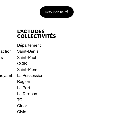
Retour en haut
L’ACTU DES
COLLECTIVITÉS
Département
daction
Saint-Denis
rs
Saint-Paul
CCIR
Saint-Pierre
 gadyamb
La Possession
Région
Le Port
Le Tampon
TO
Cinor
Civis