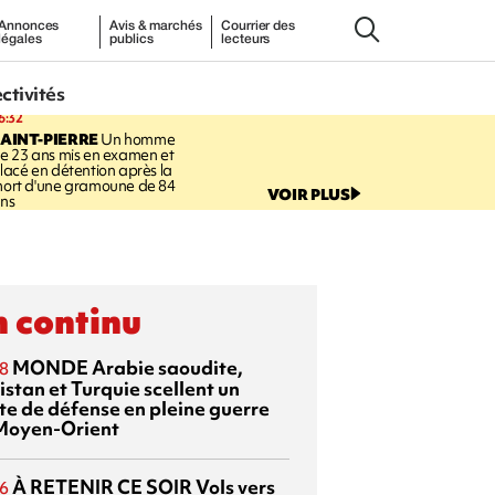
Annonces
Avis & marchés
Courrier des
légales
publics
lecteurs
ectivités
6:32
AINT-PIERRE
Un homme
e 23 ans mis en examen et
lacé en détention après la
ort d'une gramoune de 84
VOIR PLUS
ns
 continu
MONDE
Arabie saoudite,
8
istan et Turquie scellent un
te de défense en pleine guerre
Moyen-Orient
À RETENIR CE SOIR
Vols vers
6