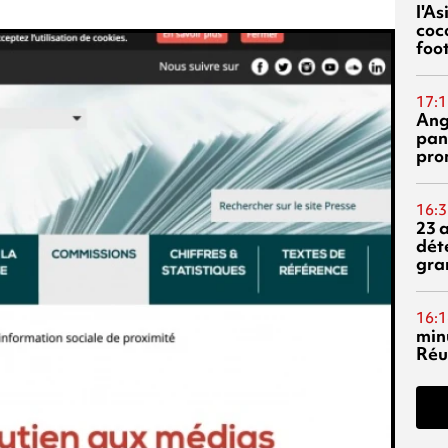
l'A
coc
foo
17:1
Ang
pan
pro
16:3
23 
dét
gra
16:1
min
Réu