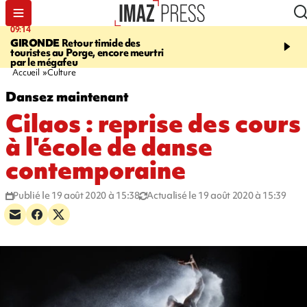
09:14
13:09
GIRONDE
Retour timide des
CONFLIT
Des échanges
touristes au Porge, encore meurtri
font cinq morts en Ukrai
par le mégafeu
Russie
Accueil
Culture
Dansez maintenant
Cilaos : reprise des cours
à l'école de danse
contemporaine
Publié le 19 août 2020 à 15:38
Actualisé le 19 août 2020 à 15:39