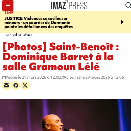
13:49
17:59
JUSTICE
Violences sexuelles sur
INFOROUTE
Marathon 
mineurs - un courrier de Darmanin
Corniche - la route du L
pointe les défaillances des enquêtes
ce dimanche matin dans 
Nord-Ouest
Accueil
Culture
[Photos] Saint-Benoît :
Dominique Barret à la
salle Gramoun Lélé
Publié le 29 mars 2026 à 12:00
Actualisé le 29 mars 2026 à 12:06