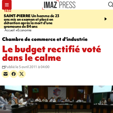
16:32
21:08
SAINT-PIERRE
Un homme de 23
MONDE
Arabie saoudit
ans mis en examen et placé en
et Turquie scellent un p
détention après la mort d'une
défense en pleine guerr
gramoune de 84 ans
Orient
Accueil
Économie
Chambre de commerce et d'industrie
Le budget rectifié voté
dans le calme
Publié le 5 avril 2011 à 04:00