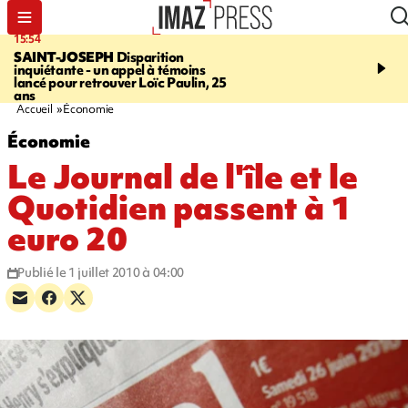
15:54
17:52
SAINT-JOSEPH
Disparition
SAINT-DENIS
Le Barac
inquiétante - un appel à témoins
dimanche pour l'arrivée
lancé pour retrouver Loïc Paulin, 25
cycliste
ans
Accueil
Économie
Économie
Le Journal de l'île et le
Quotidien passent à 1
euro 20
Publié le 1 juillet 2010 à 04:00