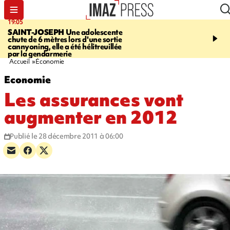
19:05
20:44
SAINT-JOSEPH
Une adolescente
À RETENIR CE SOIR
G
chute de 6 mètres lors d'une sortie
rouée de coups, cycliste,
cannyoning, elle a été hélitreuillée
personne disparue et c
par la gendarmerie
para-natation
Accueil
Économie
Economie
Les assurances vont
augmenter en 2012
Publié le 28 décembre 2011 à 06:00