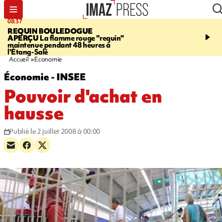
08:37
11:31
REQUIN BOULEDOGUE
LA POSSESSION
900 ki
APERÇU
La flamme rouge "requin"
poutres en aluminium ch
maintenue pendant 48 heures à
ouvrier qui travaillait s
l'Étang-Salé
Accueil
Économie
Économie - INSEE
Pouvoir d'achat en
hausse
Publié le 2 juillet 2008 à 00:00