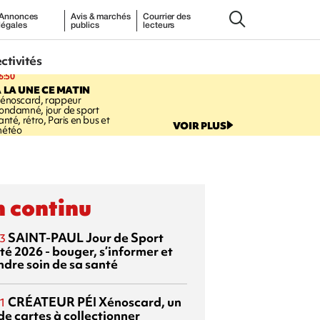
Annonces
Avis & marchés
Courrier des
légales
publics
lecteurs
ectivités
6:50
 LA UNE CE MATIN
énoscard, rappeur
ondamné, jour de sport
anté, rétro, Paris en bus et
VOIR PLUS
étéo
 continu
SAINT-PAUL
Jour de Sport
3
té 2026 - bouger, s’informer et
ndre soin de sa santé
CRÉATEUR PÉI
Xénoscard, un
1
de cartes à collectionner