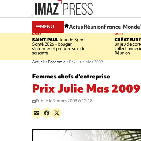
Actus Réunion
France-Monde
MENU
08:53
08:11
SAINT-PAUL
Jour de Sport
CRÉATEUR P
Santé 2026 - bouger,
un jeu de cart
s’informer et prendre soin de
collectionner
sa santé
Réunion
Accueil
Économie
Prix Julie Mas 2009
Femmes chefs d'entreprise
Prix Julie Mas 2009
Publié le 9 mars 2009 à 12:18