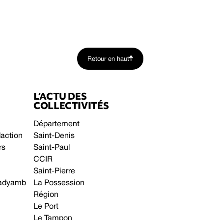
Retour en haut
L’ACTU DES
COLLECTIVITÉS
Département
daction
Saint-Denis
rs
Saint-Paul
CCIR
Saint-Pierre
 gadyamb
La Possession
Région
Le Port
Le Tampon