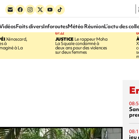
Vidéos
Faits divers
Inforoutes
Météo Réunion
L’actu des coll
07:22
0
ÉI
Xénoscard,
JUSTICE
Le rappeur Moha
À
es à
La Squale condamné à
X
 imaginé à La
deux ans pour des violences
c
sur deux femmes
s
m
En
08:5
San
pre
08:1
jeu 