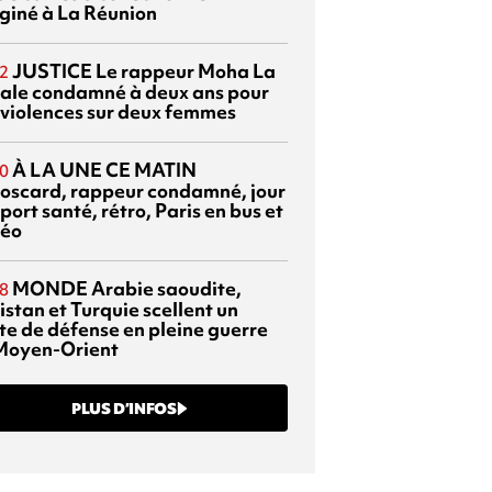
giné à La Réunion
JUSTICE
Le rappeur Moha La
2
ale condamné à deux ans pour
 violences sur deux femmes
À LA UNE CE MATIN
0
oscard, rappeur condamné, jour
port santé, rétro, Paris en bus et
éo
MONDE
Arabie saoudite,
8
istan et Turquie scellent un
te de défense en pleine guerre
Moyen-Orient
PLUS D’INFOS