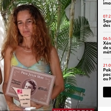
ima
07:2
Squ
des
06:5
Xén
de s
mét
21:0
Pak
pac
au 