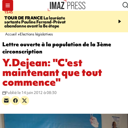
15:45
20:17
TOUR DE FRANCE
La lauréate
À RETENIR CE SOIR
Sé
sortante Pauline Ferrand-Prévot
routière, concours de nou
abandonne avant la 8e étape
du littoral fermée, courr
Darmanin et évacuation
Accueil
Elections législatives
Lettre ouverte à la population de la 3ème
circonscription
Y.Dejean: "C'est
maintenant que tout
commence"
Publié le 14 juin 2012 à 08:30