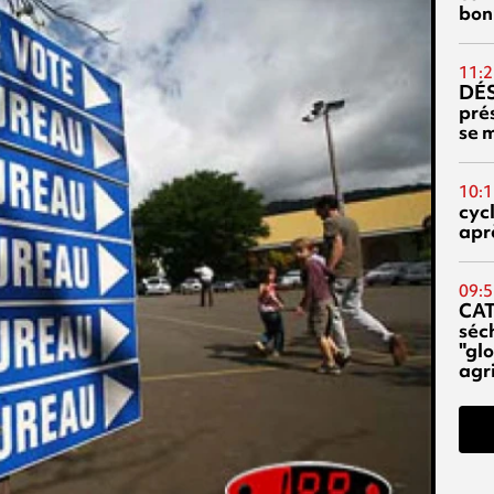
bon
11:2
DÉS
prés
se m
10:1
cyc
aprè
09:5
CA
séc
"glo
agri