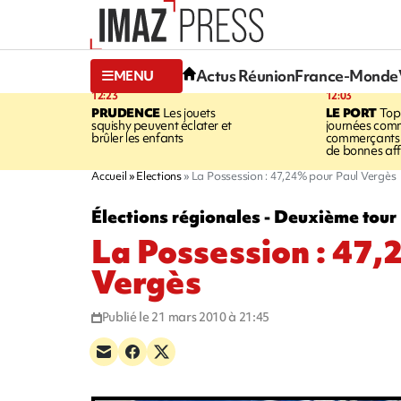
Actus Réunion
France-Monde
MENU
12:23
12:03
PRUDENCE
Les jouets
LE PORT
Top
squishy peuvent éclater et
journées comm
brûler les enfants
commerçants 
de bonnes aff
Accueil
Elections
La Possession : 47,24% pour Paul Vergès
Élections régionales - Deuxième tour
La Possession : 47,
Vergès
Publié le 21 mars 2010 à 21:45