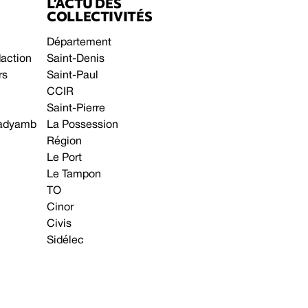
L’ACTU DES
COLLECTIVITÉS
Département
daction
Saint-Denis
rs
Saint-Paul
CCIR
Saint-Pierre
 gadyamb
La Possession
Région
Le Port
Le Tampon
TO
Cinor
Civis
Sidélec