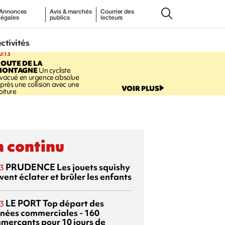
Annonces
Avis & marchés
Courrier des
légales
publics
lecteurs
ectivités
0:13
OUTE DE LA
MONTAGNE
Un cycliste
vacué en urgence absolue
près une collision avec une
VOIR PLUS
oiture
 continu
PRUDENCE
Les jouets squishy
3
ent éclater et brûler les enfants
LE PORT
Top départ des
3
rnées commerciales - 160
merçants pour 10 jours de