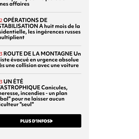
nes affaires
OPÉRATIONS DE
2
TABILISATION
A huit mois de la
identielle, les ingérences russes
ultiplient
ROUTE DE LA MONTAGNE
Un
3
liste évacué en urgence absolue
s une collision avec une voiture
UN ÉTÉ
3
TASTROPHIQUE
Canicules,
heresse, incendies - un plan
bal" pour ne laisser aucun
culteur "seul"
PLUS D’INFOS