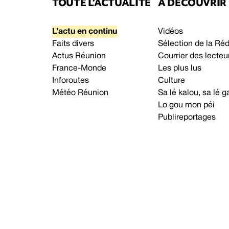
TOUTE L’ACTUALITÉ
À DÉCOUVRIR
L’actu en continu
Vidéos
Faits divers
Sélection de la Ré
Actus Réunion
Courrier des lecteu
France-Monde
Les plus lus
Inforoutes
Culture
Météo Réunion
Sa lé kalou, sa lé
Lo gou mon péi
Publireportages