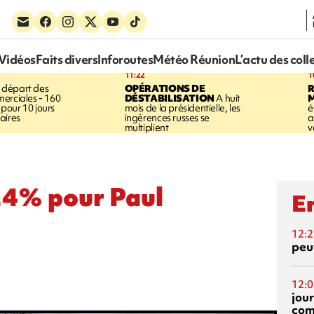
Vidéos
Faits divers
Inforoutes
Météo Réunion
L’actu des coll
11:22
1
 départ des
OPÉRATIONS DE
R
erciales - 160
DÉSTABILISATION
A huit
pour 10 jours
mois de la présidentielle, les
é
aires
ingérences russes se
a
multiplient
v
24% pour Paul
En
12:2
peuv
12:0
jou
com