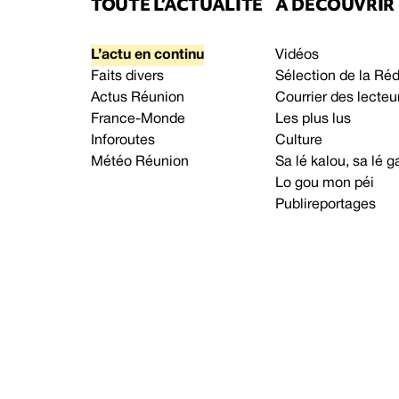
TOUTE L’ACTUALITÉ
À DÉCOUVRIR
L’actu en continu
Vidéos
Faits divers
Sélection de la Ré
Actus Réunion
Courrier des lecteu
France-Monde
Les plus lus
Inforoutes
Culture
Météo Réunion
Sa lé kalou, sa lé
Lo gou mon péi
Publireportages