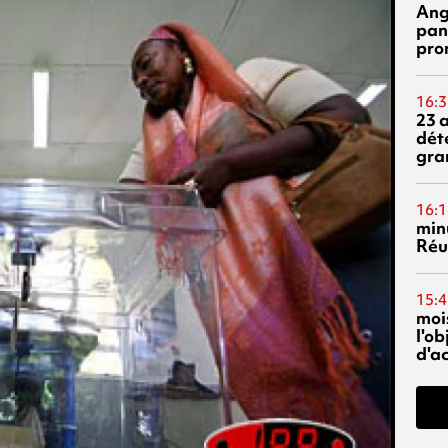
Ang
pan
pro
16:3
23 
dét
gra
16:1
min
Réu
15:4
mois
l'o
d'ac