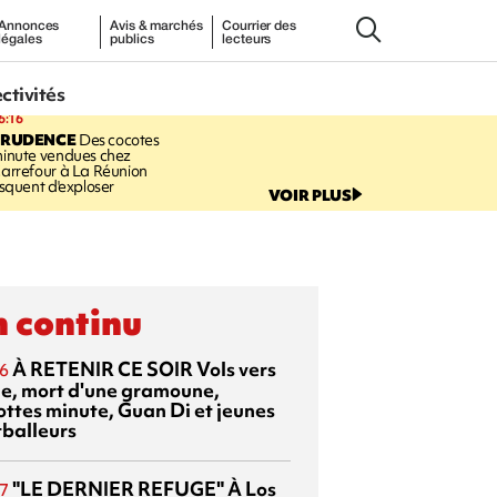
Annonces
Avis & marchés
Courrier des
légales
publics
lecteurs
ectivités
6:16
PRUDENCE
Des cocotes
inute vendues chez
arrefour à La Réunion
isquent d'exploser
VOIR PLUS
 continu
À RETENIR CE SOIR
Vols vers
6
sie, mort d'une gramoune,
ottes minute, Guan Di et jeunes
tballeurs
"LE DERNIER REFUGE"
À Los
7