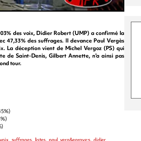
4,03% des voix, Didier Robert (UMP) a confirmé la
ec 47,33% des suffrages. Il devance Paul Vergès
ix. La déception vient de Michel Vergoz (PS) qui
ste de Saint-Denis, Gilbert Annette, n'a ainsi pas
cond tour.
,45%)
3%)
%)
oix, suffrages, listes, paul verg&egrave;s, didier