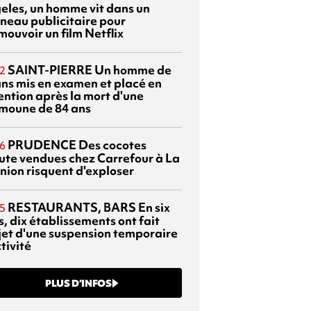
eles, un homme vit dans un
neau publicitaire pour
mouvoir un film Netflix
SAINT-PIERRE
Un homme de
2
ans mis en examen et placé en
ention après la mort d'une
moune de 84 ans
PRUDENCE
Des cocotes
6
ute vendues chez Carrefour à La
nion risquent d'exploser
RESTAURANTS, BARS
En six
5
, dix établissements ont fait
bjet d'une suspension temporaire
tivité
PLUS D’INFOS