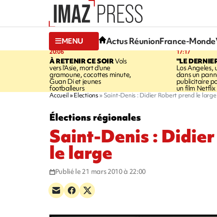
Actus Réunion
France-Monde
MENU
20:06
17:17
À RETENIR CE SOIR
Vols
"LE DERNIE
vers l'Asie, mort d'une
Los Angeles, 
gramoune, cocottes minute,
dans un pan
Guan Di et jeunes
publicitaire 
footballeurs
un film Netflix
Accueil
Elections
Saint-Denis : Didier Robert prend le large
Élections régionales
Saint-Denis : Didie
le large
Publié le 21 mars 2010 à 22:00