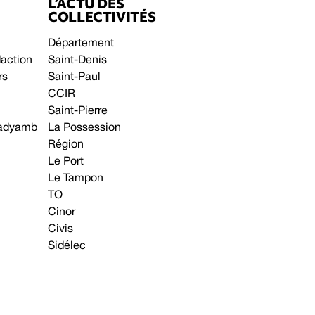
L’ACTU DES
COLLECTIVITÉS
Département
daction
Saint-Denis
rs
Saint-Paul
CCIR
Saint-Pierre
 gadyamb
La Possession
Région
Le Port
Le Tampon
TO
Cinor
Civis
Sidélec