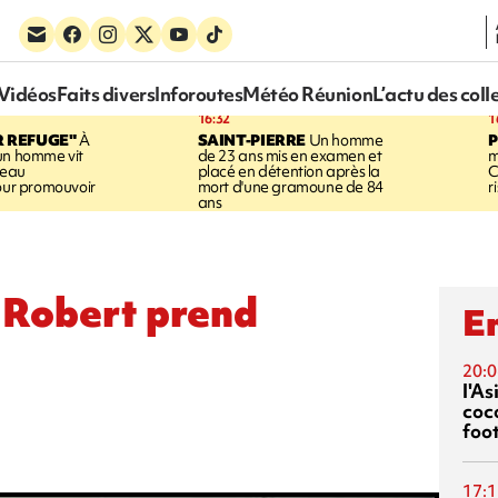
Vidéos
Faits divers
Inforoutes
Météo Réunion
L’actu des coll
16:32
1
R REFUGE"
À
SAINT-PIERRE
Un homme
un homme vit
de 23 ans mis en examen et
m
neau
placé en détention après la
C
pour promouvoir
mort d'une gramoune de 84
r
ans
r Robert prend
En
20:0
l'A
coc
foo
17:1