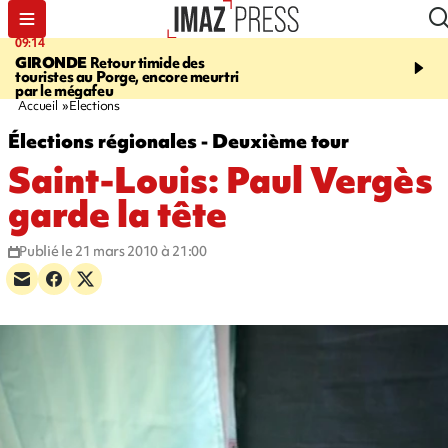
09:14
13:09
GIRONDE
Retour timide des
CONFLIT
Des échanges
touristes au Porge, encore meurtri
font cinq morts en Ukrai
par le mégafeu
Russie
Accueil
Elections
Élections régionales - Deuxième tour
Saint-Louis: Paul Vergès
garde la tête
Publié le 21 mars 2010 à 21:00