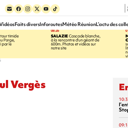
Vidéos
Faits divers
Inforoutes
Météo Réunion
L’actu des coll
08:26
0
tour timide
SALAZIE
Cascade blanche,
au Porge,
à la rencontre d'un géant de
 par le
600m. Photos et vidéos sur
s
notre site
l
n
v
%
ul Vergès
En
10:3
l’e
Sto
09:1