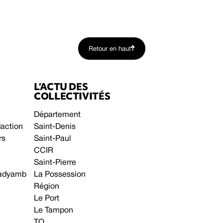
Retour en haut
L’ACTU DES
COLLECTIVITÉS
Département
daction
Saint-Denis
rs
Saint-Paul
CCIR
Saint-Pierre
 gadyamb
La Possession
Région
Le Port
Le Tampon
TO