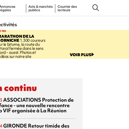
Annonces
Avis & marchés
Courrier des
légales
publics
lecteurs
ectivités
7:40
MARATHON DE LA
CORNICHE
1.300 coureurs
ur le bitume, la route du
ittoral fermée dans le sens
ord - ouest. Photos et
VOIR PLUS
idéos sur notre site
 continu
ASSOCIATIONS
Protection de
3
nfance - une nouvelle rencontre
p VIF organisée à La Réunion
GIRONDE
Retour timide des
4