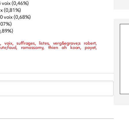
4 voix (0,46%)
ix (0,81%)
0 voix (0,68%)
0,07%)
0,89%)
, voix, suffrages, listes, verg&egrave;s robert,
cute;faud, ramassamy, thien ah koon, payet,