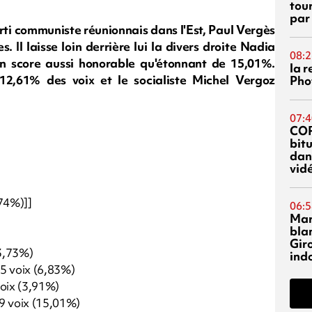
tou
par
rti communiste réunionnais dans l'Est, Paul Vergès
. Il laisse loin derrière lui la divers droite Nadia
08:2
 score aussi honorable qu'étonnant de 15,01%.
la 
12,61% des voix et le socialiste Michel Vergoz
Phot
07:4
CO
bitu
dans
vidé
,74%)]]
06:5
Mar
blan
Giro
(3,73%)
ind
05 voix (6,83%)
voix (3,91%)
9 voix (15,01%)