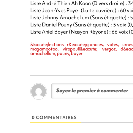
Liste André Thien Ah Koon (Divers droite) : 3
Liste Jean-Yves Payet (Lutte ouvrière) : 60 vo
Liste Johnny Arnachellum (Sans étiquette) : 5
Liste Daniel Pouny (Sans étiquette) : 5 voix (
Liste Aniel Boyer (Nasyon Réyoné) : 66 voix (
&Eacute;lections r&eacute;gionales, votes, urnes
magamootoo, virapoull&eacute;, vergoz, d&ea
arnachellum, pouny, boyer
0 COMMENTAIRES