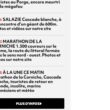
ristes au Porge, encore meurtri
 le mégafeu
SALAZIE
Cascade blanche, à
6
rencontre d'un géant de 600m.
os et vidéos sur notre site
MARATHON DE LA
0
RNICHE
1.300 coureurs sur le
me, la route du littoral fermée
 le sens nord - ouest. Photos et
os sur notre site
À LA UNE CE MATIN
8
athon de la Corniche, Cascade
che, touristes de retour en
nde, insolite, marins
onésiens et météo
PLUS D’INFOS