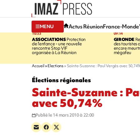
Actus Réunion
France-Monde
MENU
10:33
09:14
ASSOCIATIONS
Protection
GIRONDE
Re
de l’enfance - une nouvelle
des touristes 
rencontre Stop VIF
encore meurtri
organisée à La Réunion
mégafeu
Accueil
Elections
Sainte-Suzanne : Paul Vergès avec 50,74
Élections régionales
Sainte-Suzanne : Pa
avec 50,74%
Publié le 14 mars 2010 à 22:00