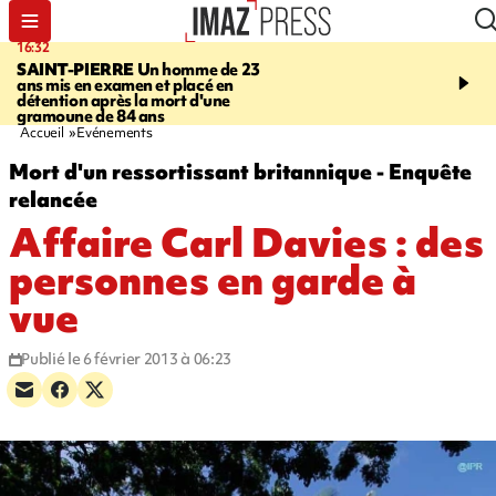
16:32
21:08
SAINT-PIERRE
Un homme de 23
MONDE
Arabie saoudit
ans mis en examen et placé en
et Turquie scellent un p
détention après la mort d'une
défense en pleine guerr
gramoune de 84 ans
Orient
Accueil
Evénements
Mort d'un ressortissant britannique - Enquête
relancée
Affaire Carl Davies : des
personnes en garde à
vue
Publié le 6 février 2013 à 06:23