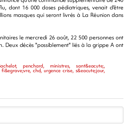
, dont 16 000 doses pédiatriques, venait d'être
illions masques qui seront livrés à La Réunion dans
sanitaires le mercredi 26 août, 22 500 personnes ont
. Deux décès "possiblement" liés à la grippe A ont
chelot, penchard, ministres, sant&eacute;,
 fi&egrave;vre, chd, urgence crise, s&eacute;jour,