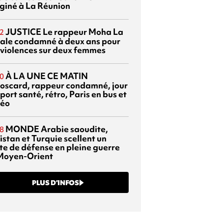
giné à La Réunion
JUSTICE
Le rappeur Moha La
2
ale condamné à deux ans pour
 violences sur deux femmes
À LA UNE CE MATIN
0
oscard, rappeur condamné, jour
port santé, rétro, Paris en bus et
éo
MONDE
Arabie saoudite,
8
istan et Turquie scellent un
te de défense en pleine guerre
Moyen-Orient
PLUS D’INFOS