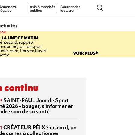
Annonces
Avis & marchés
Courrier des
légales
publics
lecteurs
ectivités
6:50
 LA UNE CE MATIN
énoscard, rappeur
ondamné, jour de sport
anté, rétro, Paris en bus et
VOIR PLUS
étéo
 continu
SAINT-PAUL
Jour de Sport
3
té 2026 - bouger, s’informer et
ndre soin de sa santé
CRÉATEUR PÉI
Xénoscard, un
1
de cartes à collectionner