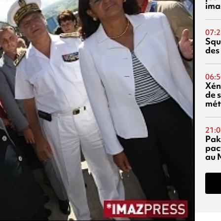
ima
07:2
Squ
des
06:5
Xén
de s
mét
21:0
Pak
pac
au 