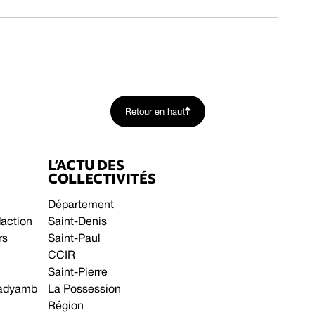
Retour en haut
L’ACTU DES
COLLECTIVITÉS
Département
daction
Saint-Denis
rs
Saint-Paul
CCIR
Saint-Pierre
 gadyamb
La Possession
Région