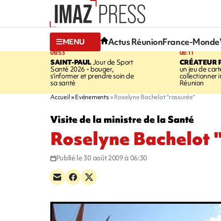
Actus Réunion
France-Monde
MENU
08:53
08:11
SAINT-PAUL
Jour de Sport
CRÉATEUR P
Santé 2026 - bouger,
un jeu de cart
s’informer et prendre soin de
collectionner
sa santé
Réunion
Accueil
Evénements
Roselyne Bachelot "rassurée"
Visite de la ministre de la Santé
Roselyne Bachelot 
Publié le 30 août 2009 à 06:30