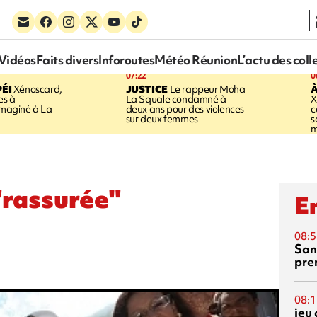
Vidéos
Faits divers
Inforoutes
Météo Réunion
L’actu des coll
07:22
0
ÉI
Xénoscard,
JUSTICE
Le rappeur Moha
À
es à
La Squale condamné à
X
 imaginé à La
deux ans pour des violences
c
sur deux femmes
s
m
"rassurée"
En
08:5
San
pre
08:1
jeu 