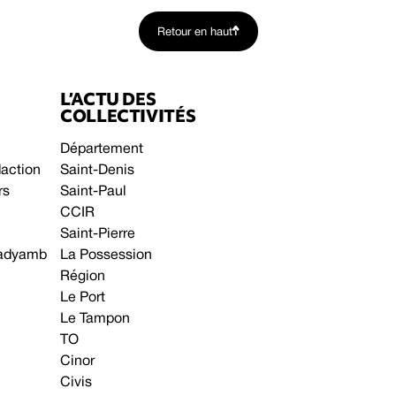
Retour en haut
L’ACTU DES
COLLECTIVITÉS
Département
daction
Saint-Denis
rs
Saint-Paul
CCIR
Saint-Pierre
 gadyamb
La Possession
Région
Le Port
Le Tampon
TO
Cinor
Civis