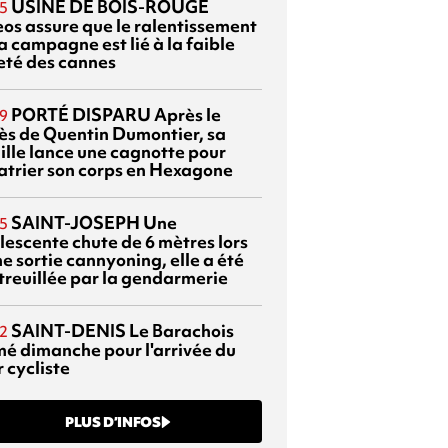
USINE DE BOIS-ROUGE
5
eos assure que le ralentissement
a campagne est lié à la faible
eté des cannes
PORTÉ DISPARU
Après le
9
ès de Quentin Dumontier, sa
ille lance une cagnotte pour
atrier son corps en Hexagone
SAINT-JOSEPH
Une
5
lescente chute de 6 mètres lors
e sortie cannyoning, elle a été
itreuillée par la gendarmerie
SAINT-DENIS
Le Barachois
2
mé dimanche pour l'arrivée du
 cycliste
PLUS D’INFOS