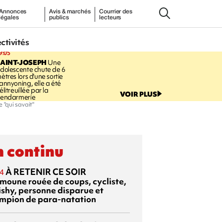
Annonces
Avis & marchés
Courrier des
légales
publics
lecteurs
ectivités
9:05
AINT-JOSEPH
Une
dolescente chute de 6
ètres lors d'une sortie
annyoning, elle a été
élitreuillée par la
VOIR PLUS
endarmerie
 "qui savait"
 continu
À RETENIR CE SOIR
4
moune rouée de coups, cycliste,
ishy, personne disparue et
mpion de para-natation