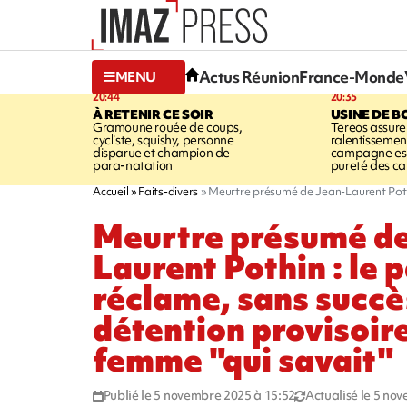
Actus Réunion
France-Monde
MENU
20:44
20:35
À RETENIR CE SOIR
USINE DE B
Gramoune rouée de coups,
Tereos assure
cycliste, squishy, personne
ralentissemen
disparue et champion de
campagne est l
para-natation
pureté des c
Accueil
Faits-divers
Meurtre présumé de Jean-Laurent Pothin
Meurtre présumé de
Laurent Pothin : le 
réclame, sans succès
détention provisoire
femme "qui savait"
Publié le 5 novembre 2025 à 15:52
Actualisé le 5 no