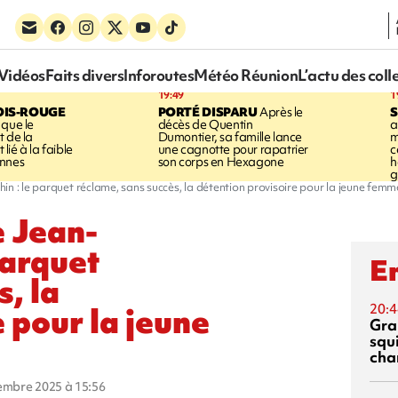
Vidéos
Faits divers
Inforoutes
Météo Réunion
L’actu des coll
19:49
1
OIS-ROUGE
PORTÉ DISPARU
Après le
S
 que le
décès de Quentin
a
t de la
Dumontier, sa famille lance
m
ié à la faible
une cagnotte pour rapatrier
c
annes
son corps en Hexagone
h
g
 : le parquet réclame, sans succès, la détention provisoire pour la jeune femme
 Jean-
parquet
En
, la
 pour la jeune
20:4
Gra
squ
cha
vembre 2025 à 15:56