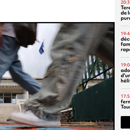
20:3
Ter
de l
pur
19:4
déc
fam
rap
19:0
ado
d'un
hél
17:5
fer
Tour