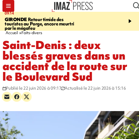
09:14
13:09
GIRONDE
Retour timide des
CONFLIT
Des échanges
touristes au Porge, encore meurtri
font cinq morts en Ukrai
par le mégafeu
Russie
Accueil
Faits-divers
Saint-Denis : deux
blessés graves dans un
accident de la route sur
le Boulevard Sud
Publié le 22 juin 2026 à 09:17
Actualisé le 22 juin 2026 à 15:16